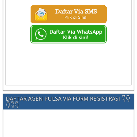
DAFTAR AGEN PULSA VIA FORM REGISTRASI 👇👇
👇👇👇