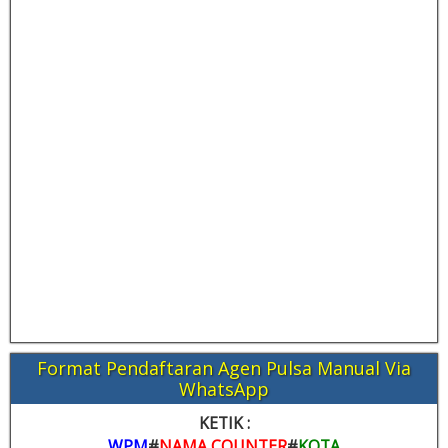
Format Pendaftaran Agen Pulsa Manual Via
WhatsApp
KETIK :
WPM
#
NAMA COUNTER
#
KOTA