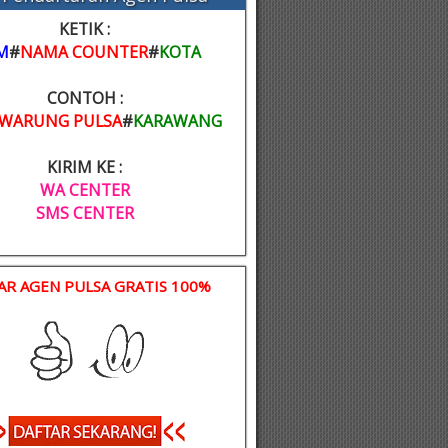
KETIK :
M
#
NAMA COUNTER
#
KOTA
CONTOH :
WARUNG PULSA
#
KARAWANG
KIRIM KE :
WA CENTER
SMS CENTER
AR AGEN PULSA GRATIS 100%