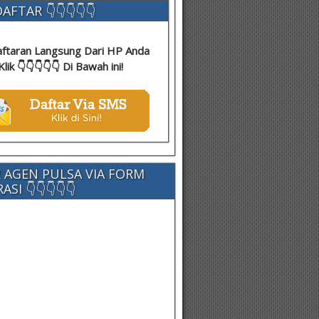
AFTAR 👇👇👇👇👇
ftaran Langsung Dari HP Anda
Klik 👇👇👇👇👇 Di Bawah ini!
 AGEN PULSA VIA FORM
SI 👇👇👇👇👇