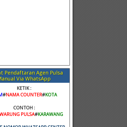
t Pendaftaran Agen Pulsa
Manual Via WhatsApp
KETIK :
M
#
NAMA COUNTER
#
KOTA
CONTOH :
WARUNG PULSA
#
KARAWANG