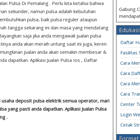
Jualan Pulsa Di Pemalang . Perlu kita ketahui bahwa
Gabung C
uhan sekunder, namun pulsa adalah kebutuhan
mendapat
mbutuhkan pulsa, baik pulsa reguler ataupun
 rumah tangga sekarang ini dan masa yang mendatang
Edukasi
Bayangkan saja jika anda mengawali jualan pulsa
Daftar H
pastinya anda akan meraih untung saat ini juga, keren
emungkinan jualan anda akan semakin membesar &
Fasilitas
a dapatkan. Aplikasi Jualan Pulsa Ios , Daftar
Cara Mem
Cara Daft
Cara Men
Cara Tran
usaha deposit pulsa elektrik semua operator, mari
Center T
lsa yang pasti anda dapatkan. Aplikasi Jualan Pulsa
Login We
ng .
Cetak St
Format 