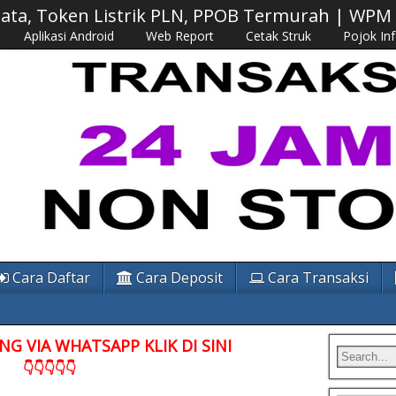
 Data, Token Listrik PLN, PPOB Termurah | WP
Aplikasi Android
Web Report
Cetak Struk
Pojok In
Cara Daftar
Cara Deposit
Cara Transaksi
G VIA WHATSAPP KLIK DI SINI
👇👇👇👇👇