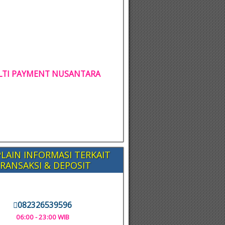
TI PAYMENT NUSANTARA
LAIN INFORMASI TERKAIT
RANSAKSI & DEPOSIT
082326539596
06:00 - 23:00 WIB