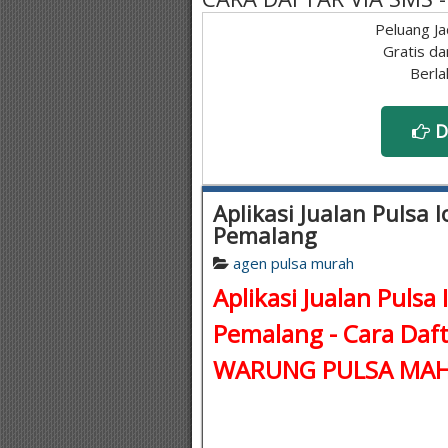
Peluang Ja
Gratis da
Berla
D
Aplikasi Jualan Pulsa I
Pemalang
agen pulsa murah
Aplikasi Jualan Pulsa 
Pemalang - Cara Daft
WARUNG PULSA MAH