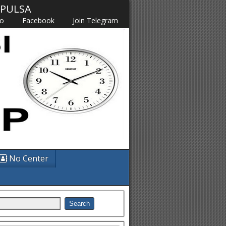
M PULSA
fo
Facebook
Join Telegram
No Center