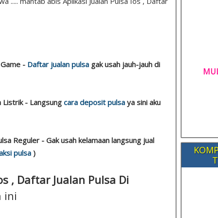
 ..... mantab abis Aplikasi Jualan Pulsa Ios , Daftar
a Game -
Daftar jualan pulsa
gak usah jauh-jauh di
MUL
a Listrik - Langsung
cara deposit pulsa
ya sini aku
ulsa Reguler - Gak usah kelamaan langsung jual
KOMP
aksi pulsa
)
T
os , Daftar Jualan Pulsa Di
 ini