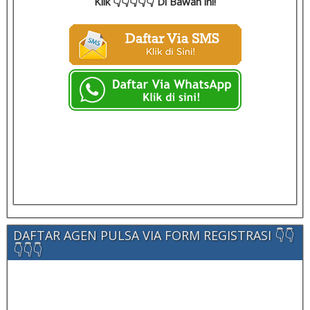
Klik 👇👇👇👇👇 Di Bawah ini!
DAFTAR AGEN PULSA VIA FORM REGISTRASI 👇👇
👇👇👇