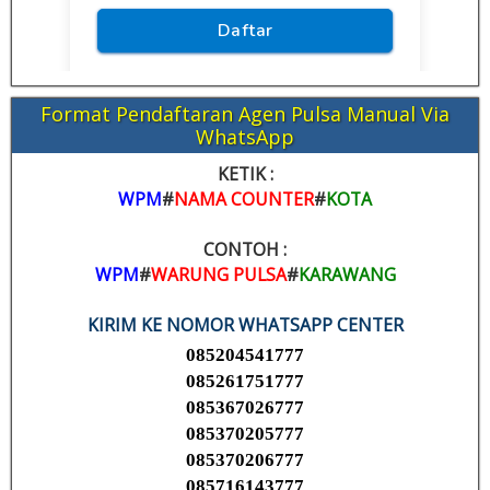
Format Pendaftaran Agen Pulsa Manual Via
WhatsApp
KETIK :
WPM
#
NAMA COUNTER
#
KOTA
CONTOH :
WPM
#
WARUNG PULSA
#
KARAWANG
KIRIM KE NOMOR WHATSAPP CENTER
085204541777
085261751777
085367026777
085370205777
085370206777
085716143777