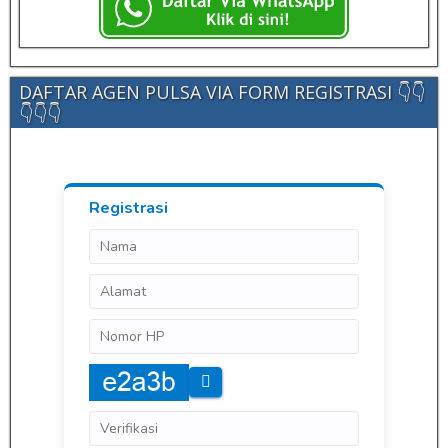
DAFTAR AGEN PULSA VIA FORM REGISTRASI 👇👇
👇👇👇