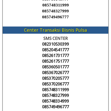
085748311999
085748327999
085749496777
Center Transaksi Bisnis Pulsa
SMS CENTER
082310530399
085204541777
085261731777
085261751777
085360501777
085367026777
085370205777
085370206777
085748311999
085748327999
085748334999
085749496777