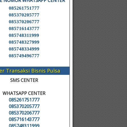
KE NOMOR WHATSAPP CENTER
085261751777
085370205777
085370206777
085716143777
085748311999
085748327999
085748334999
085749496777
er Transaksi Bisnis Pulsa
SMS CENTER
WHATSAPP CENTER
085261751777
085370205777
085370206777
085716143777
085748311999