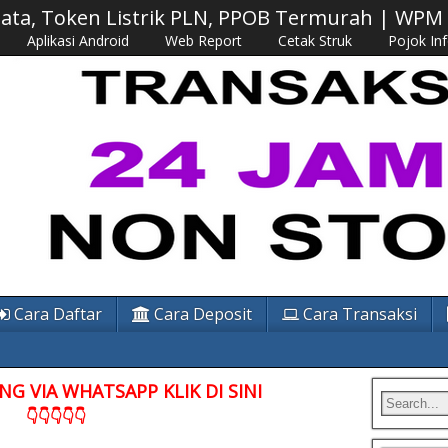
 Data, Token Listrik PLN, PPOB Termurah | WP
Aplikasi Android
Web Report
Cetak Struk
Pojok In
Cara Daftar
Cara Deposit
Cara Transaksi
G VIA WHATSAPP KLIK DI SINI
👇👇👇👇👇