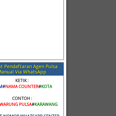
t Pendaftaran Agen Pulsa
Manual Via WhatsApp
KETIK :
M
#
NAMA COUNTER
#
KOTA
CONTOH :
WARUNG PULSA
#
KARAWANG