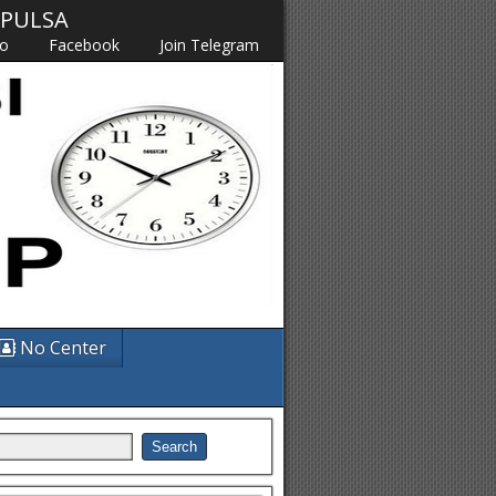
M PULSA
fo
Facebook
Join Telegram
No Center