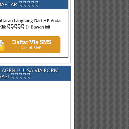
AFTAR 👇👇👇👇👇
ftaran Langsung Dari HP Anda
Klik 👇👇👇👇👇 Di Bawah ini!
 AGEN PULSA VIA FORM
SI 👇👇👇👇👇