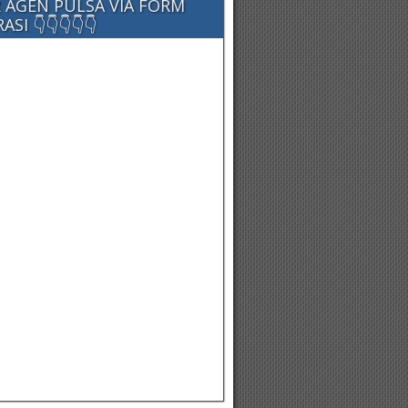
 AGEN PULSA VIA FORM
SI 👇👇👇👇👇