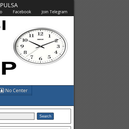
M PULSA
fo
Facebook
Join Telegram
No Center