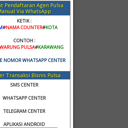
t Pendaftaran Agen Pulsa
Manual Via WhatsApp
KETIK :
M
#
NAMA COUNTER
#
KOTA
CONTOH :
WARUNG PULSA
#
KARAWANG
KE NOMOR WHATSAPP CENTER
er Transaksi Bisnis Pulsa
SMS CENTER
WHATSAPP CENTER
TELEGRAM CENTER
APLIKASI ANDROID