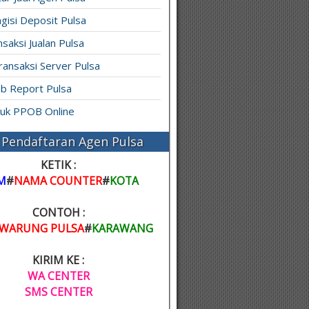
gisi Deposit Pulsa
saksi Jualan Pulsa
ransaksi Server Pulsa
b Report Pulsa
ruk PPOB Online
Pendaftaran Agen Pulsa
KETIK :
M
#
NAMA COUNTER
#
KOTA
CONTOH :
WARUNG PULSA
#
KARAWANG
KIRIM KE :
WA CENTER
SMS CENTER