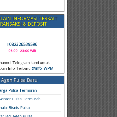
LAIN INFORMASI TERKAIT
RANSAKSI & DEPOSIT
082326539596
06:00 - 23:00 WIB
hannel Telegram kami untuk
kan Info Terbaru
@info_
WPM
 Agen Pulsa Baru
arga Pulsa Termurah
 Server Pulsa Termurah
ulai Bisnis Pulsa
ar Jadi Agen Pulsa