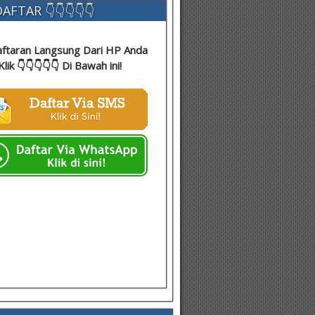
AFTAR 👇👇👇👇👇
ftaran Langsung Dari HP Anda
Klik 👇👇👇👇👇 Di Bawah ini!