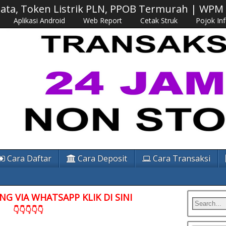
 Data, Token Listrik PLN, PPOB Termurah | WP
Aplikasi Android
Web Report
Cetak Struk
Pojok In
Cara Daftar
Cara Deposit
Cara Transaksi
G VIA WHATSAPP KLIK DI SINI
👇👇👇👇👇