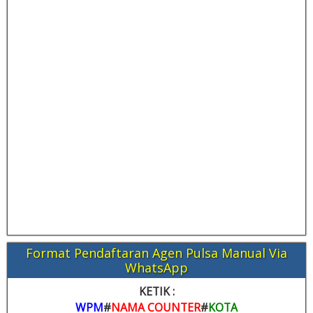
Format Pendaftaran Agen Pulsa Manual Via
WhatsApp
KETIK :
WPM
#
NAMA COUNTER
#
KOTA