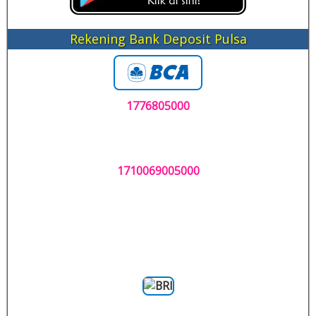
Rekening Bank Deposit Pulsa
1776805000
1710069005000