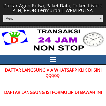
Daftar Agen Pulsa, Paket Data, Token Listrik
PLN, PPOB Termurah | WPM PULSA
DAFTAR LANGSUNG VIA WHATSAPP KLIK DI SINI
👇👇👇👇👇
DAFTAR LANGSUNG ISI FORMULIR DI BAWAH INI