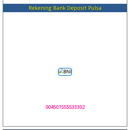
Rekening Bank Deposit Pulsa
004501555533302