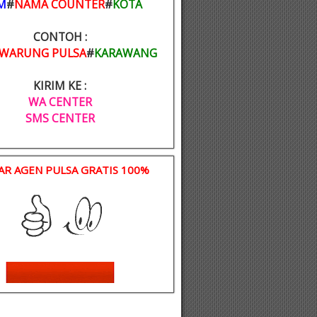
M
#
NAMA COUNTER
#
KOTA
CONTOH :
WARUNG PULSA
#
KARAWANG
KIRIM KE :
WA CENTER
SMS CENTER
AR AGEN PULSA GRATIS 100%