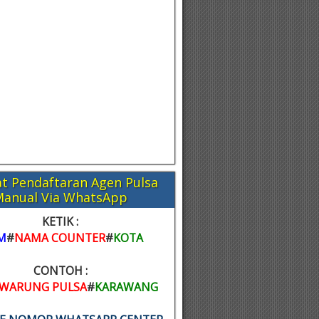
t Pendaftaran Agen Pulsa
Manual Via WhatsApp
KETIK :
M
#
NAMA COUNTER
#
KOTA
CONTOH :
WARUNG PULSA
#
KARAWANG