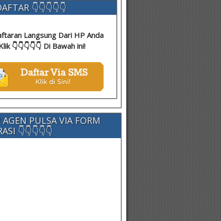
AFTAR 👇👇👇👇👇
ftaran Langsung Dari HP Anda
Klik 👇👇👇👇👇 Di Bawah ini!
 AGEN PULSA VIA FORM
SI 👇👇👇👇👇