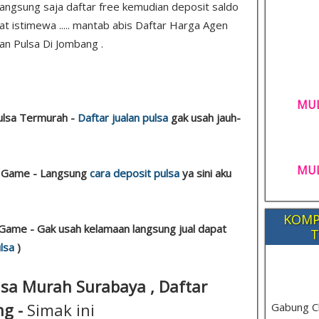
. Langsung saja daftar free kemudian deposit saldo
t istimewa ..... mantab abis Daftar Harga Agen
an Pulsa Di Jombang .
MUL
Pulsa Termurah -
Daftar jualan pulsa
gak usah jauh-
MUL
sa Game - Langsung
cara deposit pulsa
ya sini aku
KOMP
Game - Gak usah kelamaan langsung jual dapat
T
lsa
)
lsa Murah Surabaya , Daftar
ng -
Simak ini
Gabung C