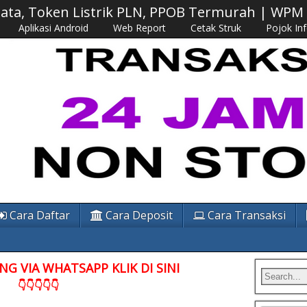
 Data, Token Listrik PLN, PPOB Termurah | WP
Aplikasi Android
Web Report
Cetak Struk
Pojok In
Cara Daftar
Cara Deposit
Cara Transaksi
G VIA WHATSAPP KLIK DI SINI
👇👇👇👇👇