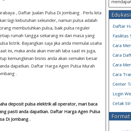
mendapat
abaya , Daftar Jualan Pulsa Di Jombang . Perlu kita
Edukasi
kan lagi kebutuhan sekunder, namun pulsa adalah
Daftar H
rang membutuhkan pulsa, baik pulsa reguler
 setiap rumah tangga sekarang ini dan masa yang
Fasilitas
a listrik. Bayangkan saja jika anda memulai usaha
Cara Mem
aat ini, maka anda akan meraih laba saat ini juga,
Cara Daft
tup kemungkinan bisnis anda akan semakin besar
Cara Men
 anda dapatkan. Daftar Harga Agen Pulsa Murah
Jombang .
Cara Tran
Center T
Login We
Cetak St
ha deposit pulsa elektrik all operator, mari baca
yang pasti anda dapatkan. Daftar Harga Agen Pulsa
Format 
lsa Di Jombang .