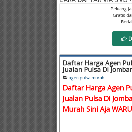
Peluang Ja
Gratis da
Berla
D
Daftar Harga Agen Pu
Jualan Pulsa Di Jomba
agen pulsa murah
Daftar Harga Agen Pu
Jualan Pulsa Di Jomba
Murah Sini Aja WA