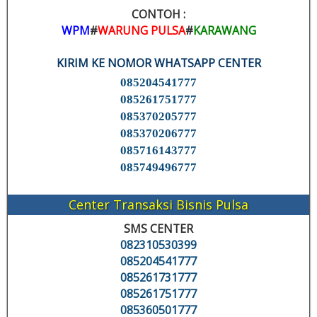
CONTOH :
WPM
#
WARUNG PULSA
#
KARAWANG
KIRIM KE NOMOR WHATSAPP CENTER
085204541777
085261751777
085370205777
085370206777
085716143777
085749496777
Center Transaksi Bisnis Pulsa
SMS CENTER
082310530399
085204541777
085261731777
085261751777
085360501777