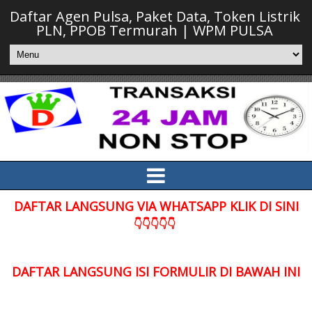
Daftar Agen Pulsa, Paket Data, Token Listrik
PLN, PPOB Termurah | WPM PULSA
DAFTAR LANGSUNG VIA WHATSAPP KLIK DI SINI
👇👇👇👇👇
DAFTAR LANGSUNG ISI FORMULIR DI BAWAH INI