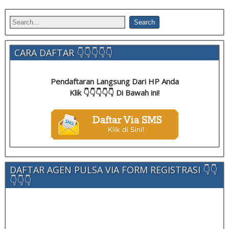
CARA DAFTAR 👇👇👇👇👇
Pendaftaran Langsung Dari HP Anda
Klik 👇👇👇👇👇 Di Bawah ini!
DAFTAR AGEN PULSA VIA FORM REGISTRASI 👇👇
👇👇👇