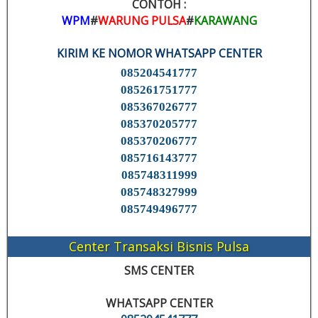
CONTOH :
WPM
#
WARUNG PULSA
#
KARAWANG
KIRIM KE NOMOR WHATSAPP CENTER
085204541777
085261751777
085367026777
085370205777
085370206777
085716143777
085748311999
085748327999
085749496777
Center Transaksi Bisnis Pulsa
SMS CENTER
WHATSAPP CENTER