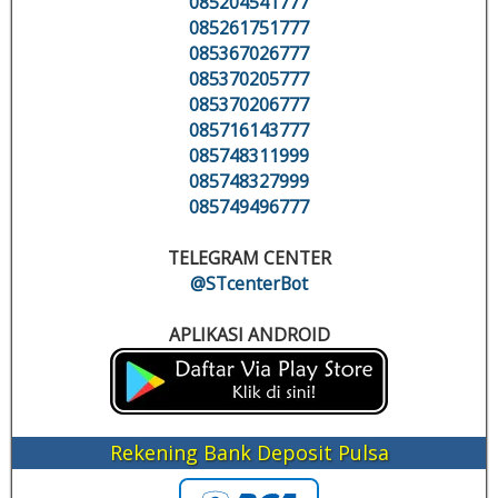
085204541777
085261751777
085367026777
085370205777
085370206777
085716143777
085748311999
085748327999
085749496777
TELEGRAM CENTER
@STcenterBot
APLIKASI ANDROID
Rekening Bank Deposit Pulsa