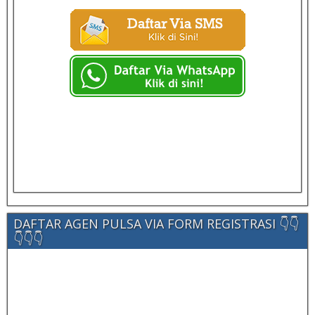
DAFTAR AGEN PULSA VIA FORM REGISTRASI 👇👇
👇👇👇