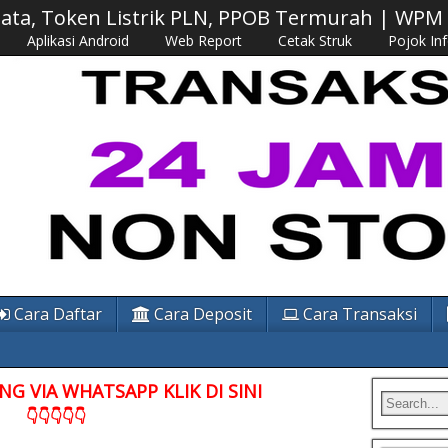
 Data, Token Listrik PLN, PPOB Termurah | WP
Aplikasi Android
Web Report
Cetak Struk
Pojok In
Cara Daftar
Cara Deposit
Cara Transaksi
G VIA WHATSAPP KLIK DI SINI
👇👇👇👇👇