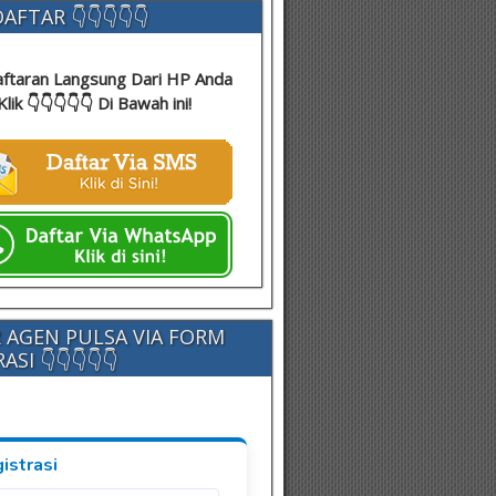
AFTAR 👇👇👇👇👇
ftaran Langsung Dari HP Anda
Klik 👇👇👇👇👇 Di Bawah ini!
 AGEN PULSA VIA FORM
SI 👇👇👇👇👇