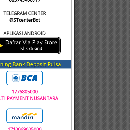
085749496777
TELEGRAM CENTER
@STcenterBot
APLIKASI ANDROID
ning Bank Deposit Pulsa
1776805000
TI PAYMENT NUSANTARA
1710069005000