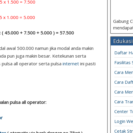
 1.500 = 7.500
1.000 = 5.000
Gabung C
mendapat
: ( 45.000 + 7.500 + 5.000 ) = 57.500
Edukasi
odal awal 500.000 namun jika modal anda makin
Daftar H
nda pun juga makin besar. Ketekunan serta
Fasilitas
 pulsa all operator serta pulsa
internet
ini pasti
Cara Mem
Cara Daft
Cara Men
Cara Tran
ualan pulsa all operator:
Center T
or
Login We
Cetak St
tor
( otomatis via bank dengan no Tiket )