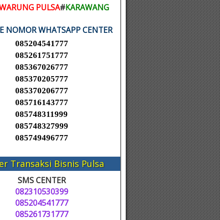
WARUNG PULSA
#
KARAWANG
KE NOMOR WHATSAPP CENTER
085204541777
085261751777
085367026777
085370205777
085370206777
085716143777
085748311999
085748327999
085749496777
er Transaksi Bisnis Pulsa
SMS CENTER
082310530399
085204541777
085261731777