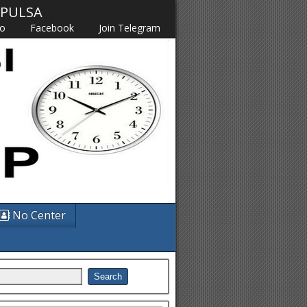
M PULSA
fo
Facebook
Join Telegram
No Center