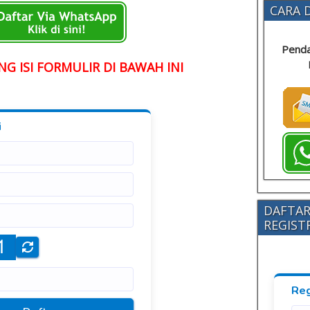
CARA D
Penda
G ISI FORMULIR DI BAWAH INI
DAFTAR
REGISTRA