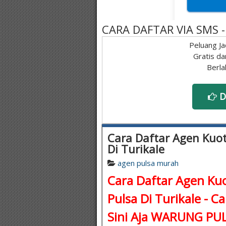
CARA DAFTAR VIA SMS
Peluang Ja
Gratis da
Berla
D
Cara Daftar Agen Kuot
Di Turikale
agen pulsa murah
Cara Daftar Agen Kuo
Pulsa Di Turikale - C
Sini Aja WARUNG P