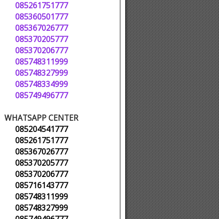
085261751777
085360501777
085367026777
085370205777
085370206777
085748311999
085748327999
085748334999
085749496777
WHATSAPP CENTER
085204541777
085261751777
085367026777
085370205777
085370206777
085716143777
085748311999
085748327999