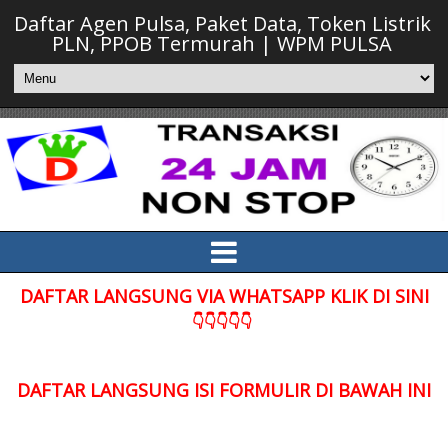
Daftar Agen Pulsa, Paket Data, Token Listrik
PLN, PPOB Termurah | WPM PULSA
DAFTAR LANGSUNG VIA WHATSAPP KLIK DI SINI
👇👇👇👇👇
DAFTAR LANGSUNG ISI FORMULIR DI BAWAH INI