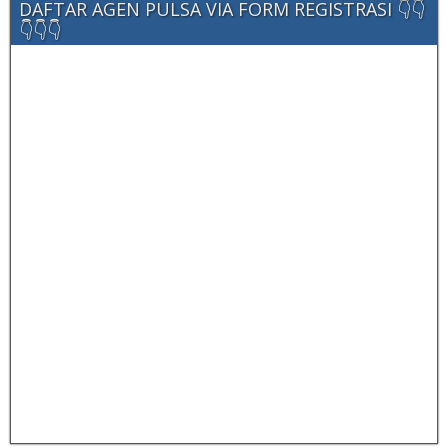
DAFTAR AGEN PULSA VIA FORM REGISTRASI 👇👇
👇👇👇