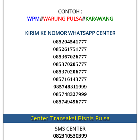
CONTOH :
WPM
#
WARUNG PULSA
#
KARAWANG
KIRIM KE NOMOR WHATSAPP CENTER
085204541777
085261751777
085367026777
085370205777
085370206777
085716143777
085748311999
085748327999
085749496777
Center Transaksi Bisnis Pulsa
SMS CENTER
082310530399