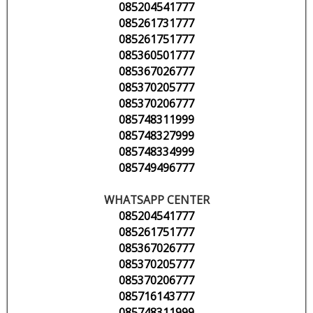
085204541777
085261731777
085261751777
085360501777
085367026777
085370205777
085370206777
085748311999
085748327999
085748334999
085749496777
WHATSAPP CENTER
085204541777
085261751777
085367026777
085370205777
085370206777
085716143777
085748311999