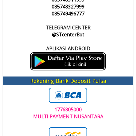
085748327999
085749496777
TELEGRAM CENTER
@STcenterBot
APLIKASI ANDROID
Rekening Bank Deposit Pulsa
1776805000
MULTI PAYMENT NUSANTARA