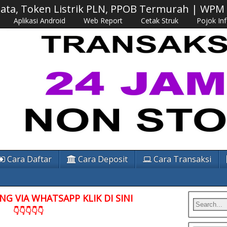
 Data, Token Listrik PLN, PPOB Termurah | WP
Aplikasi Android
Web Report
Cetak Struk
Pojok In
Cara Daftar
Cara Deposit
Cara Transaksi
G VIA WHATSAPP KLIK DI SINI
👇👇👇👇👇