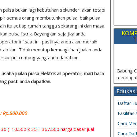
n pulsa bukan lagi kebutuhan sekunder, akan tetapi
mpir semua orang membutuhkan pulsa, baik pulsa
lain itu setiap rumah tangga sekarang ini dan masa
KOMP
 pulsa listrik. Bayangkan saja jika anda
T
 operator ini saat ini, pastinya anda akan meraih
antab kan. Tidak menutup kemungkinan jualan anda
esar pula untung yang anda dapatkan.
Gabung C
saha jualan pulsa elektrik all operator, mari baca
mendapat
yang pasti anda dapatkan.
Edukasi
Daftar H
 Rp.500.000
Fasilitas
Cara Mem
= 30 ( 10.500 x 35 = 367.500 harga dasar jual
Cara Daft