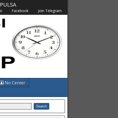
M PULSA
fo
Facebook
Join Telegram
No Center