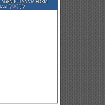
 AGEN PULSA VIA FORM
SI 👇👇👇👇👇