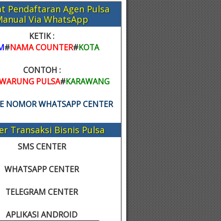
t Pendaftaran Agen Pulsa
Manual Via WhatsApp
KETIK :
M
#
NAMA COUNTER
#
KOTA
CONTOH :
WARUNG PULSA
#
KARAWANG
KE NOMOR WHATSAPP CENTER
er Transaksi Bisnis Pulsa
SMS CENTER
WHATSAPP CENTER
TELEGRAM CENTER
APLIKASI ANDROID