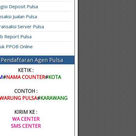
gisi Deposit Pulsa
saksi Jualan Pulsa
ransaksi Server Pulsa
b Report Pulsa
ruk PPOB Online
Pendaftaran Agen Pulsa
KETIK :
M
#
NAMA COUNTER
#
KOTA
CONTOH :
WARUNG PULSA
#
KARAWANG
KIRIM KE :
WA CENTER
SMS CENTER