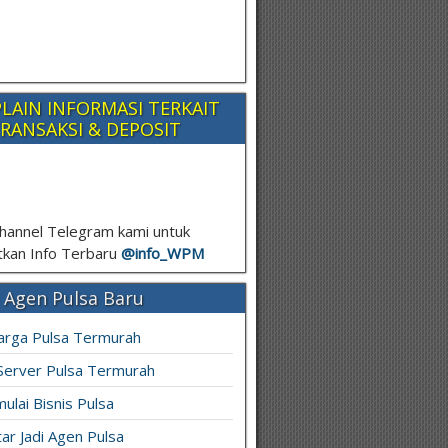
LAIN INFORMASI TERKAIT
RANSAKSI & DEPOSIT
hannel Telegram kami untuk
kan Info Terbaru
@info_
WPM
 Agen Pulsa Baru
arga Pulsa Termurah
 Server Pulsa Termurah
ulai Bisnis Pulsa
ar Jadi Agen Pulsa