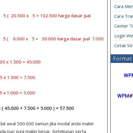
Cara Men
= 5 ( 20.500 x 5 = 102.500 harga dasar jual
Cara Tran
Center T
Login We
 = 5 ( 6.000 x 5 = 30.000 harga dasar jual 7.000
Cetak St
Format 
x 1.500 = 45.000
WP
 1.500 = 7.500
1.000 = 5.000
WPM
#
: ( 45.000 + 7.500 + 5.000 ) = 57.500
odal awal 500.000 namun jika modal anda makin
nda pun juga makin besar. Ketekunan serta