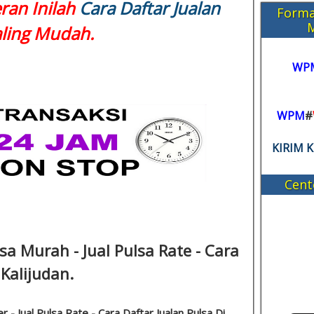
eran Inilah
Cara Daftar Jualan
Forma
ling Mudah.
WP
WPM
#
KIRIM 
Cent
sa Murah - Jual Pulsa Rate - Cara
 Kalijudan.
- Jual Pulsa Rate - Cara Daftar Jualan Pulsa Di