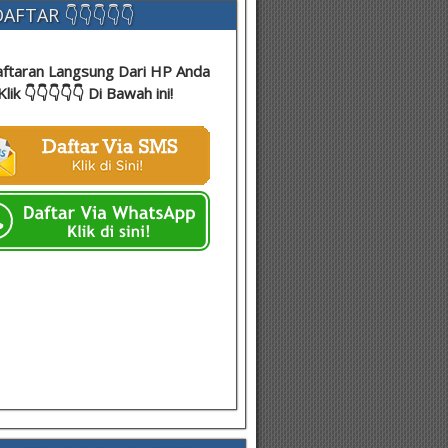
AFTAR 👇👇👇👇👇
ftaran Langsung Dari HP Anda
Klik 👇👇👇👇👇 Di Bawah ini!