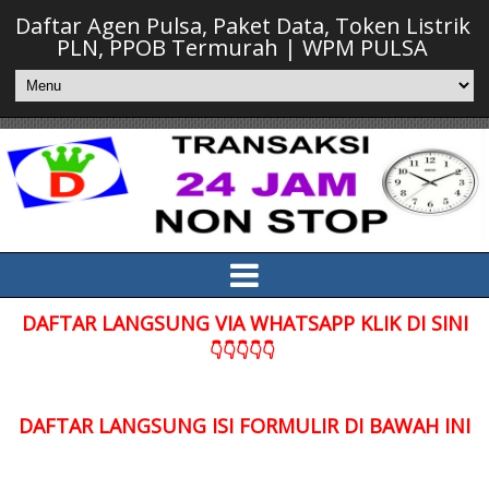
Daftar Agen Pulsa, Paket Data, Token Listrik
PLN, PPOB Termurah | WPM PULSA
DAFTAR LANGSUNG VIA WHATSAPP KLIK DI SINI
👇👇👇👇👇
DAFTAR LANGSUNG ISI FORMULIR DI BAWAH INI