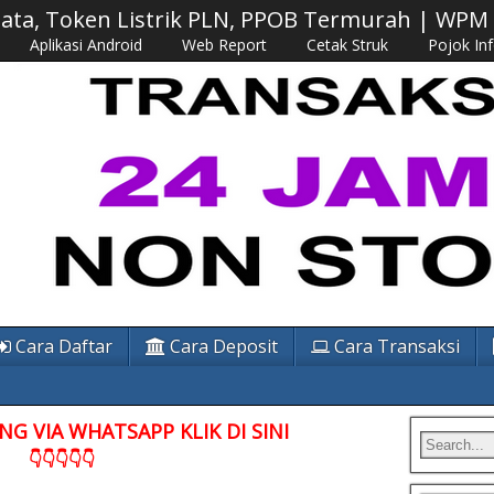
 Data, Token Listrik PLN, PPOB Termurah | WP
Aplikasi Android
Web Report
Cetak Struk
Pojok In
Cara Daftar
Cara Deposit
Cara Transaksi
G VIA WHATSAPP KLIK DI SINI
👇👇👇👇👇