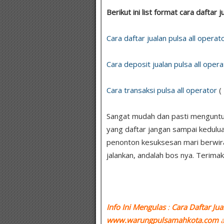
Berikut ini list format cara daftar
Cara daftar jualan pulsa all operat
Cara deposit jualan pulsa all opera
Cara transaksi pulsa all operator
(
Sangat mudah dan pasti menguntung
yang daftar jangan sampai kedulua
penonton kesuksesan mari berwir
jalankan, andalah bos nya. Terimak
Info Ini Mengulas
:
Cara Daftar Jua
www.warungpulsamahkota.com
a