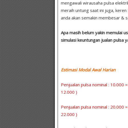
mengawali wirausaha pulsa elektrik
meraih untung saat ini juga, kere
anda akan semakin membesar & se
Apa masih belum yakin memulai usa
simulasi keuntungan jualan pulsa 
Estimasi Modal Awal Harian :
Penjualan pulsa nominal : 10.000 
12.000 )
Penjualan pulsa nominal : 20.000 
22.000 )