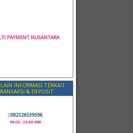
TI PAYMENT NUSANTARA
LAIN INFORMASI TERKAIT
RANSAKSI & DEPOSIT
082326539596
06:00 - 23:00 WIB