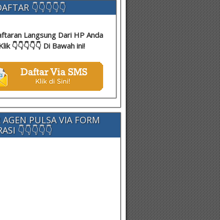
AFTAR 👇👇👇👇👇
ftaran Langsung Dari HP Anda
Klik 👇👇👇👇👇 Di Bawah ini!
 AGEN PULSA VIA FORM
SI 👇👇👇👇👇