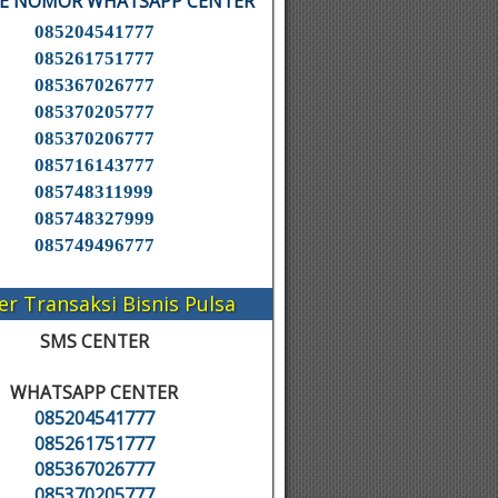
KE NOMOR WHATSAPP CENTER
085204541777
085261751777
085367026777
085370205777
085370206777
085716143777
085748311999
085748327999
085749496777
er Transaksi Bisnis Pulsa
SMS CENTER
WHATSAPP CENTER
085204541777
085261751777
085367026777
085370205777