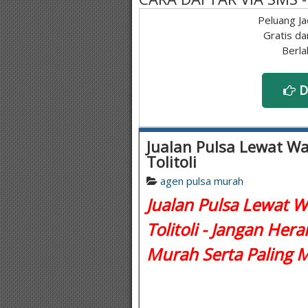
Peluang Ja
Gratis da
Berla
D
Jualan Pulsa Lewat Wa 
Tolitoli
agen pulsa murah
Jualan Pulsa Lewat Wa
Tolitoli - Jangan Hera
Murah Serta Paling 