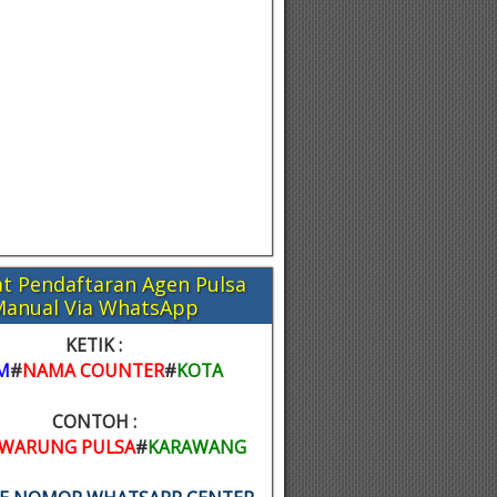
t Pendaftaran Agen Pulsa
Manual Via WhatsApp
KETIK :
M
#
NAMA COUNTER
#
KOTA
CONTOH :
WARUNG PULSA
#
KARAWANG