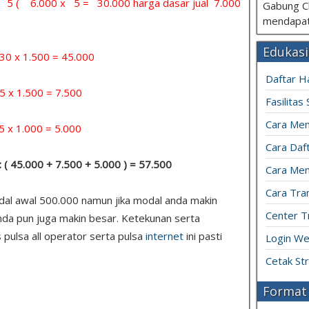
 = 5 ( 6.000 x 5 = 30.000 harga dasar jual 7.000
Gabung C
mendapat
Edukasi
x 1.500 = 45.000
Daftar H
 1.500 = 7.500
Fasilitas
Cara Mem
1.000 = 5.000
Cara Daft
: ( 45.000 + 7.500 + 5.000 ) = 57.500
Cara Men
Cara Tran
odal awal 500.000 namun jika modal anda makin
Center T
nda pun juga makin besar. Ketekunan serta
 pulsa all operator serta pulsa
internet
ini pasti
Login We
Cetak St
Format 