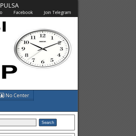
M PULSA
fo
Facebook
Join Telegram
No Center