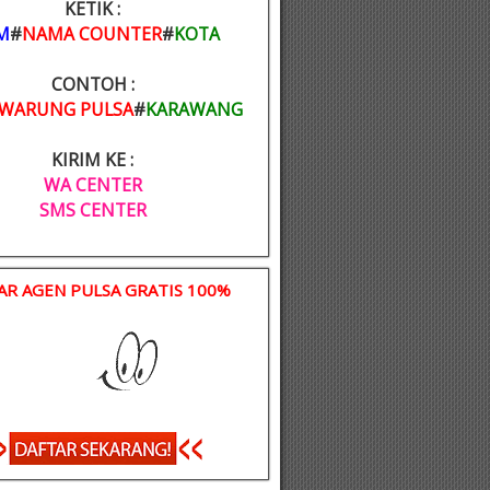
KETIK :
M
#
NAMA COUNTER
#
KOTA
CONTOH :
WARUNG PULSA
#
KARAWANG
KIRIM KE :
WA CENTER
SMS CENTER
AR AGEN PULSA GRATIS 100%