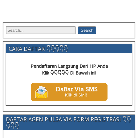
CARA DAFTAR 👇👇👇👇👇
Pendaftaran Langsung Dari HP Anda
Klik 👇👇👇👇👇 Di Bawah ini!
DAFTAR AGEN PULSA VIA FORM REGISTRASI 👇👇
👇👇👇