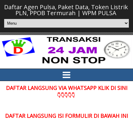
Daftar Agen Pulsa, Paket Data, Token Listrik
PLN, PPOB Termurah | WPM PULSA
DAFTAR LANGSUNG VIA WHATSAPP KLIK DI SINI
👇👇👇👇👇
DAFTAR LANGSUNG ISI FORMULIR DI BAWAH INI