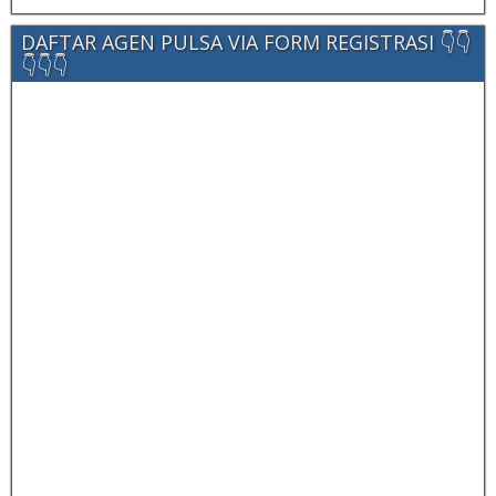
DAFTAR AGEN PULSA VIA FORM REGISTRASI 👇👇
👇👇👇