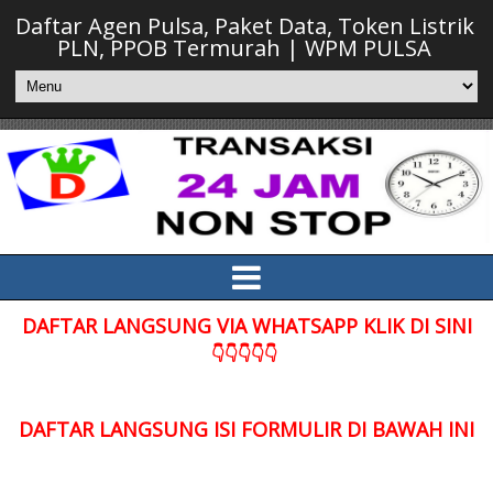
Daftar Agen Pulsa, Paket Data, Token Listrik
PLN, PPOB Termurah | WPM PULSA
DAFTAR LANGSUNG VIA WHATSAPP KLIK DI SINI
👇👇👇👇👇
DAFTAR LANGSUNG ISI FORMULIR DI BAWAH INI