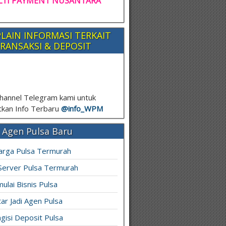
TI PAYMENT NUSANTARA
LAIN INFORMASI TERKAIT
RANSAKSI & DEPOSIT
hannel Telegram kami untuk
kan Info Terbaru
@info_
WPM
 Agen Pulsa Baru
arga Pulsa Termurah
 Server Pulsa Termurah
ulai Bisnis Pulsa
ar Jadi Agen Pulsa
gisi Deposit Pulsa