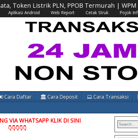
 Data, Token Listrik PLN, PPOB Termurah | WP
Aplikasi Android
Web Report
Cetak Struk
Pojok In
Cara Daftar
Cara Deposit
Cara Transaksi
G VIA WHATSAPP KLIK DI SINI
👇👇👇👇👇