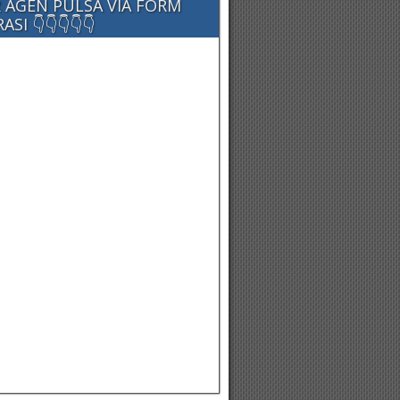
 AGEN PULSA VIA FORM
SI 👇👇👇👇👇