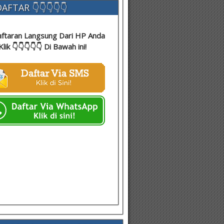
AFTAR 👇👇👇👇👇
ftaran Langsung Dari HP Anda
Klik 👇👇👇👇👇 Di Bawah ini!