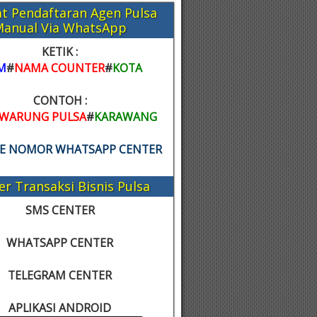
t Pendaftaran Agen Pulsa
Manual Via WhatsApp
KETIK :
M
#
NAMA COUNTER
#
KOTA
CONTOH :
WARUNG PULSA
#
KARAWANG
KE NOMOR WHATSAPP CENTER
er Transaksi Bisnis Pulsa
SMS CENTER
WHATSAPP CENTER
TELEGRAM CENTER
APLIKASI ANDROID