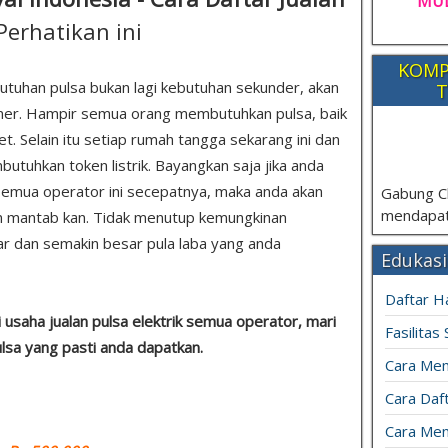
MUL
Perhatikan ini
KOMP
utuhan pulsa bukan lagi kebutuhan sekunder, akan
T
imer. Hampir semua orang membutuhkan pulsa, baik
et. Selain itu setiap rumah tangga sekarang ini dan
tuhkan token listrik. Bayangkan saja jika anda
 semua operator ini secepatnya, maka anda akan
Gabung C
mendapat
kan mantab kan. Tidak menutup kemungkinan
r dan semakin besar pula laba yang anda
Edukasi
Daftar H
usaha jualan pulsa elektrik semua operator, mari
Fasilitas
ulsa yang pasti anda dapatkan.
Cara Mem
Cara Daft
Cara Men