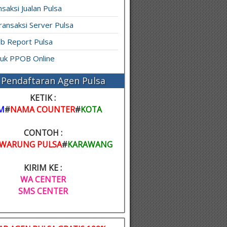
saksi Jualan Pulsa
ransaksi Server Pulsa
b Report Pulsa
ruk PPOB Online
Pendaftaran Agen Pulsa
KETIK :
M
#
NAMA COUNTER
#
KOTA
CONTOH :
WARUNG PULSA
#
KARAWANG
KIRIM KE :
WA CENTER
SMS CENTER