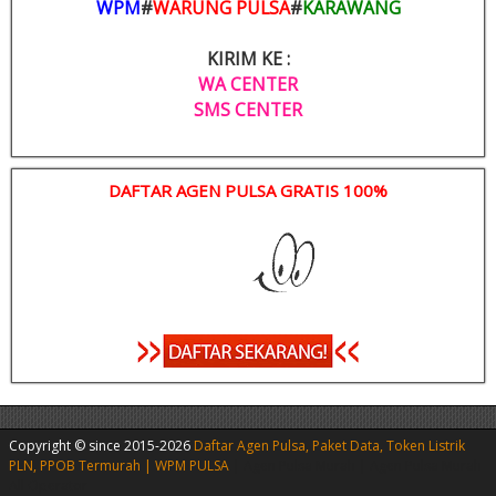
WPM
#
WARUNG PULSA
#
KARAWANG
KIRIM KE :
WA CENTER
SMS CENTER
DAFTAR AGEN PULSA GRATIS 100%
Copyright © since 2015-2026
Daftar Agen Pulsa, Paket Data, Token Listrik
PLN, PPOB Termurah | WPM PULSA
|
Agen Pulsa Murah
|
Agen Pulsa Murah
All Operator