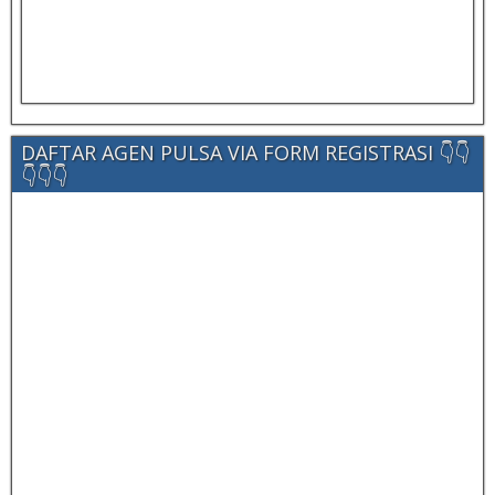
DAFTAR AGEN PULSA VIA FORM REGISTRASI 👇👇
👇👇👇