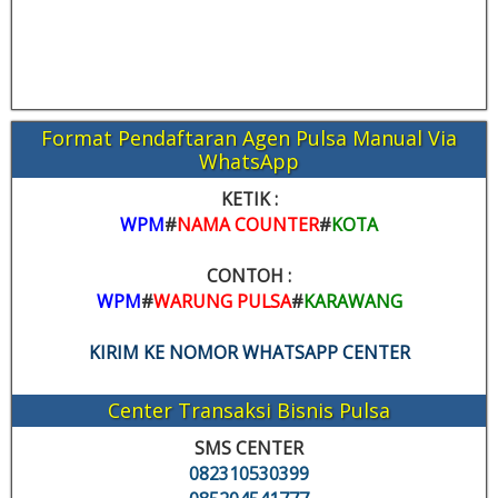
Format Pendaftaran Agen Pulsa Manual Via
WhatsApp
KETIK :
WPM
#
NAMA COUNTER
#
KOTA
CONTOH :
WPM
#
WARUNG PULSA
#
KARAWANG
KIRIM KE NOMOR WHATSAPP CENTER
Center Transaksi Bisnis Pulsa
SMS CENTER
082310530399