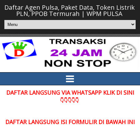
Daftar Agen Pulsa, Paket Data, Token Listrik
PLN, PPOB Termurah | WPM PULSA
DAFTAR LANGSUNG VIA WHATSAPP KLIK DI SINI
👇👇👇👇👇
DAFTAR LANGSUNG ISI FORMULIR DI BAWAH INI