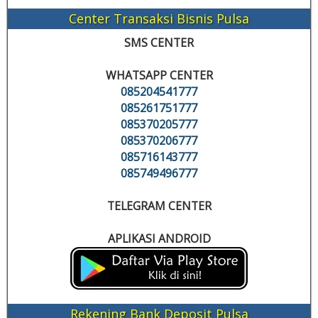
Center Transaksi Bisnis Pulsa
SMS CENTER
WHATSAPP CENTER
085204541777
085261751777
085370205777
085370206777
085716143777
085749496777
TELEGRAM CENTER
APLIKASI ANDROID
Rekening Bank Deposit Pulsa