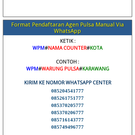
Format Pendaftaran Agen Pulsa Manual Via
WhatsApp
KETIK :
WPM
#
NAMA COUNTER
#
KOTA
CONTOH :
WPM
#
WARUNG PULSA
#
KARAWANG
KIRIM KE NOMOR WHATSAPP CENTER
085204541777
085261751777
085370205777
085370206777
085716143777
085749496777