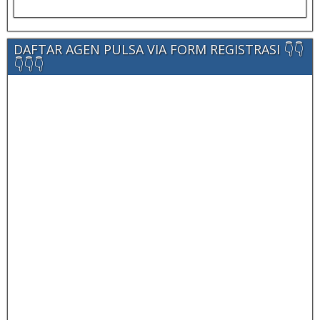
DAFTAR AGEN PULSA VIA FORM REGISTRASI 👇👇
👇👇👇