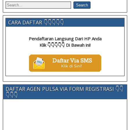
CARA DAFTAR 👇👇👇👇👇
Pendaftaran Langsung Dari HP Anda
Klik 👇👇👇👇👇 Di Bawah ini!
DAFTAR AGEN PULSA VIA FORM REGISTRASI 👇👇
👇👇👇