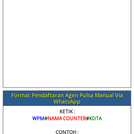
Format Pendaftaran Agen Pulsa Manual Via
WhatsApp
KETIK :
WPM
#
NAMA COUNTER
#
KOTA
CONTOH :