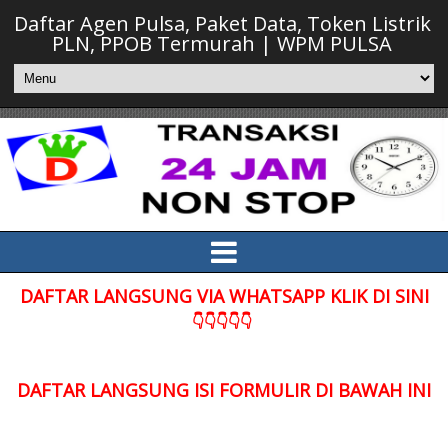
Daftar Agen Pulsa, Paket Data, Token Listrik
PLN, PPOB Termurah | WPM PULSA
DAFTAR LANGSUNG VIA WHATSAPP KLIK DI SINI
👇👇👇👇👇
DAFTAR LANGSUNG ISI FORMULIR DI BAWAH INI