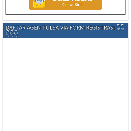
DAFTAR AGEN PULSA VIA FORM REGISTRASI 👇👇
👇👇👇