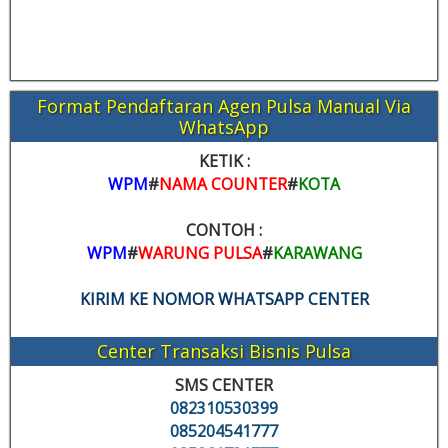
Format Pendaftaran Agen Pulsa Manual Via
WhatsApp
KETIK :
WPM
#
NAMA COUNTER
#
KOTA
CONTOH :
WPM
#
WARUNG PULSA
#
KARAWANG
KIRIM KE NOMOR WHATSAPP CENTER
Center Transaksi Bisnis Pulsa
SMS CENTER
082310530399
085204541777