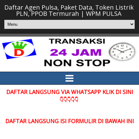
Daftar Agen Pulsa, Paket Data, Token Listrik
PLN, PPOB Termurah | WPM PULSA
DAFTAR LANGSUNG VIA WHATSAPP KLIK DI SINI
👇👇👇👇👇
DAFTAR LANGSUNG ISI FORMULIR DI BAWAH INI