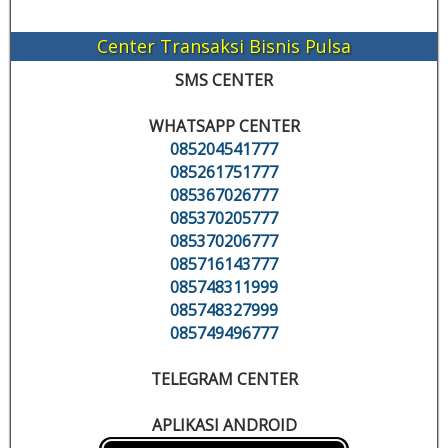
Center Transaksi Bisnis Pulsa
SMS CENTER
WHATSAPP CENTER
085204541777
085261751777
085367026777
085370205777
085370206777
085716143777
085748311999
085748327999
085749496777
TELEGRAM CENTER
APLIKASI ANDROID