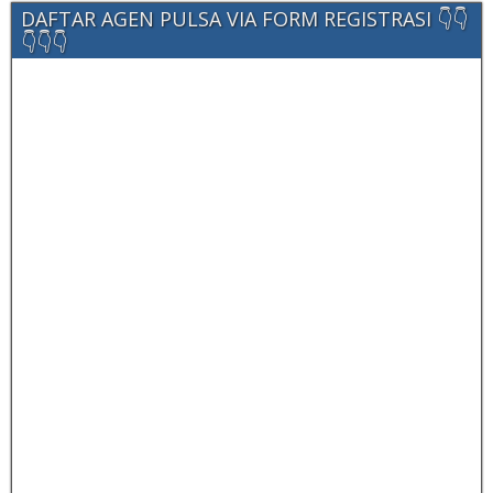
DAFTAR AGEN PULSA VIA FORM REGISTRASI 👇👇
👇👇👇