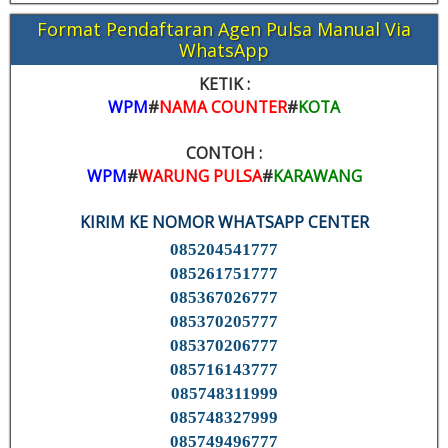
Format Pendaftaran Agen Pulsa Manual Via
WhatsApp
KETIK :
WPM
#
NAMA COUNTER
#
KOTA
CONTOH :
WPM
#
WARUNG PULSA
#
KARAWANG
KIRIM KE NOMOR WHATSAPP CENTER
085204541777
085261751777
085367026777
085370205777
085370206777
085716143777
085748311999
085748327999
085749496777