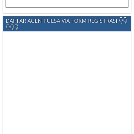
DAFTAR AGEN PULSA VIA FORM REGISTRASI 👇👇
👇👇👇