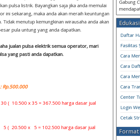
Gabung C
 pulsa listrik. Bayangkan saja jika anda memulai
mendapat
tor ini sekarang, maka anda akan meraih keuntungan
kan. Tidak menutup kemungkinan wirausaha anda akan
Edukasi
sar pula untung yang anda dapatkan.
Daftar H
Fasilitas
ha jualan pulsa elektrik semua operator, mari
ulsa yang pasti anda dapatkan.
Cara Mem
Cara Daft
Cara Men
 Rp.500.000
Cara Tran
Center T
= 30 ( 10.500 x 35 = 367.500 harga dasar jual
Login We
Cetak St
= 5 ( 20.500 x 5 = 102.500 harga dasar jual
Format 