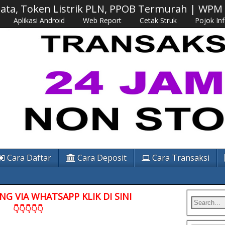
 Data, Token Listrik PLN, PPOB Termurah | WP
Aplikasi Android
Web Report
Cetak Struk
Pojok In
Cara Daftar
Cara Deposit
Cara Transaksi
G VIA WHATSAPP KLIK DI SINI
👇👇👇👇👇