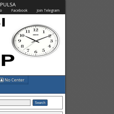
M PULSA
fo
Facebook
Join Telegram
No Center