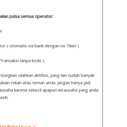
 jualan pulsa semua operator:
or
tor
( otomatis via bank dengan no Tiket )
 Transaksi tanpa kode )
ngkan silahkan aktifasi, yang lain sudah banyak
uluan rekan atau teman anda. Jangan hanya jadi
ausaha karena sekecil apapun wirausaha yang anda
asih.
lan Pulsa
Murah di