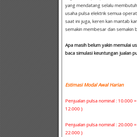
yang mendatang selalu membutuhkan
usaha pulsa elektrik semua opera
saat ini juga, keren kan mantab 
semakin membesar dan semakin be
Apa masih belum yakin memulai usa
baca simulasi keuntungan jualan p
Estimasi Modal Awal Harian :
Penjualan pulsa nominal : 10.000 
12.000 )
Penjualan pulsa nominal : 20.000 
22.000 )