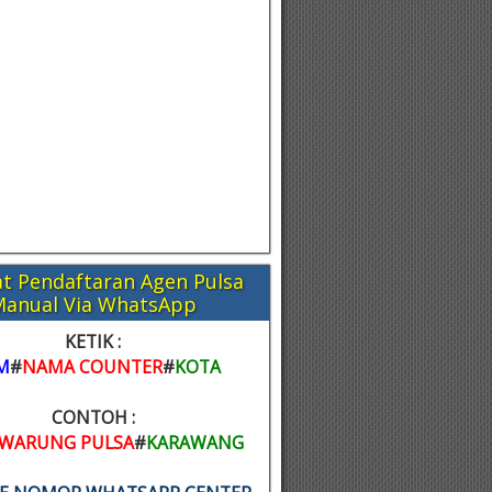
t Pendaftaran Agen Pulsa
Manual Via WhatsApp
KETIK :
M
#
NAMA COUNTER
#
KOTA
CONTOH :
WARUNG PULSA
#
KARAWANG