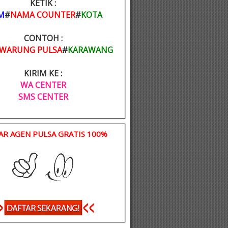
KETIK :
M
#
NAMA COUNTER
#
KOTA
CONTOH :
WARUNG PULSA
#
KARAWANG
KIRIM KE :
WA CENTER
SMS CENTER
AR AGEN PULSA GRATIS 100%