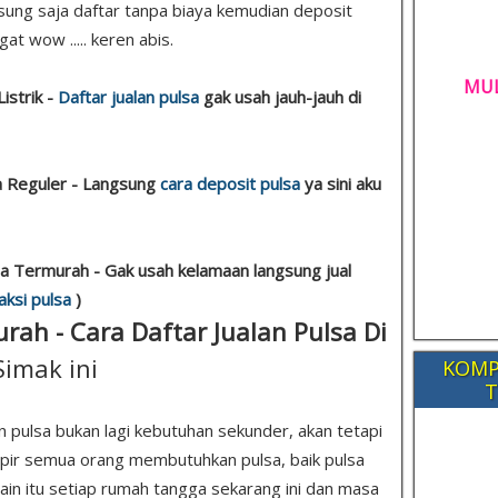
ngsung saja daftar tanpa biaya kemudian deposit
at wow ..... keren abis.
MUL
istrik -
Daftar jualan pulsa
gak usah jauh-jauh di
sa Reguler - Langsung
cara deposit pulsa
ya sini aku
sa Termurah - Gak usah kelamaan langsung jual
aksi pulsa
)
rah - Cara Daftar Jualan Pulsa Di
Simak ini
KOMP
T
n pulsa bukan lagi kebutuhan sekunder, akan tetapi
mpir semua orang membutuhkan pulsa, baik pulsa
lain itu setiap rumah tangga sekarang ini dan masa