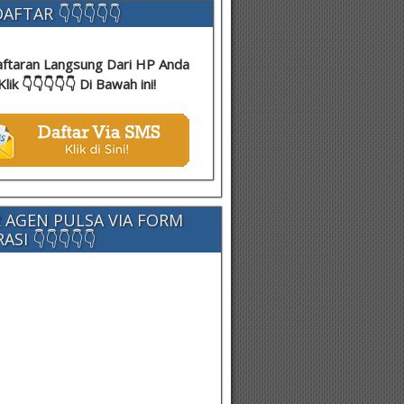
AFTAR 👇👇👇👇👇
ftaran Langsung Dari HP Anda
Klik 👇👇👇👇👇 Di Bawah ini!
 AGEN PULSA VIA FORM
SI 👇👇👇👇👇