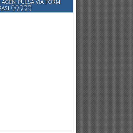
 AGEN PULSA VIA FORM
SI 👇👇👇👇👇