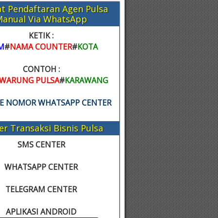
t Pendaftaran Agen Pulsa
Manual Via WhatsApp
KETIK :
M
#
NAMA COUNTER
#
KOTA
CONTOH :
WARUNG PULSA
#
KARAWANG
KE NOMOR WHATSAPP CENTER
er Transaksi Bisnis Pulsa
SMS CENTER
WHATSAPP CENTER
TELEGRAM CENTER
APLIKASI ANDROID