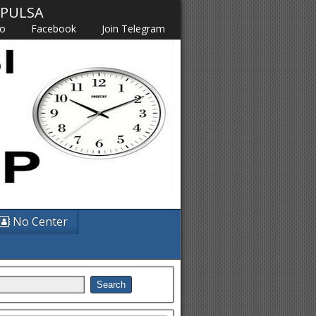
M PULSA
fo
Facebook
Join Telegram
No Center