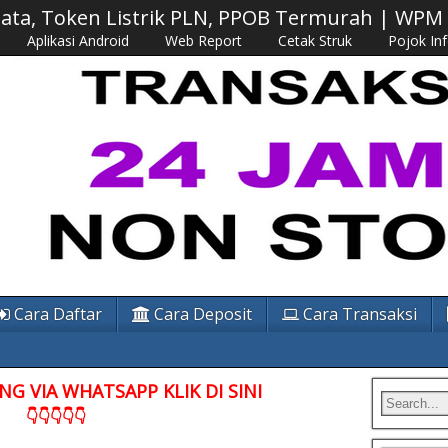
 Data, Token Listrik PLN, PPOB Termurah | WP
Aplikasi Android
Web Report
Cetak Struk
Pojok In
Cara Daftar
Cara Deposit
Cara Transaksi
G VIA WHATSAPP KLIK DI SINI
👇👇👇👇👇