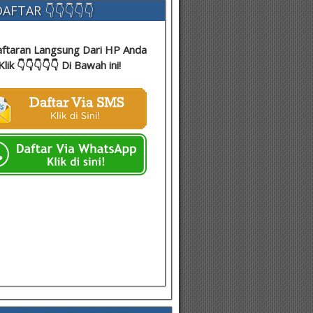
AFTAR 👇👇👇👇👇
ftaran Langsung Dari HP Anda
Klik 👇👇👇👇👇 Di Bawah ini!