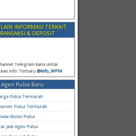
LAIN INFORMASI TERKAIT
RANSAKSI & DEPOSIT
hannel Telegram kami untuk
kan Info Terbaru
@info_
WPM
 Agen Pulsa Baru
arga Pulsa Termurah
 Server Pulsa Termurah
ulai Bisnis Pulsa
ar Jadi Agen Pulsa