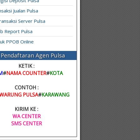
gisi Deposit Pulsa
saksi Jualan Pulsa
ransaksi Server Pulsa
b Report Pulsa
ruk PPOB Online
Pendaftaran Agen Pulsa
KETIK :
M
#
NAMA COUNTER
#
KOTA
CONTOH :
WARUNG PULSA
#
KARAWANG
KIRIM KE :
WA CENTER
SMS CENTER