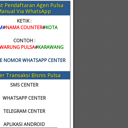
t Pendaftaran Agen Pulsa
Manual Via WhatsApp
KETIK :
M
#
NAMA COUNTER
#
KOTA
CONTOH :
WARUNG PULSA
#
KARAWANG
KE NOMOR WHATSAPP CENTER
er Transaksi Bisnis Pulsa
SMS CENTER
WHATSAPP CENTER
TELEGRAM CENTER
APLIKASI ANDROID