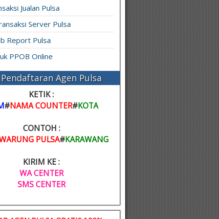
saksi Jualan Pulsa
ransaksi Server Pulsa
b Report Pulsa
ruk PPOB Online
Pendaftaran Agen Pulsa
KETIK :
M
#
NAMA COUNTER
#
KOTA
CONTOH :
WARUNG PULSA
#
KARAWANG
KIRIM KE :
WA CENTER
SMS CENTER