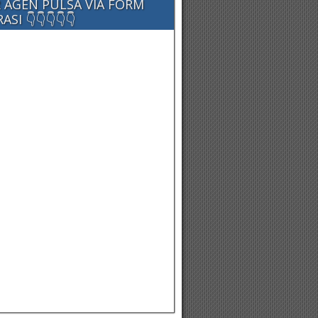
 AGEN PULSA VIA FORM
SI 👇👇👇👇👇