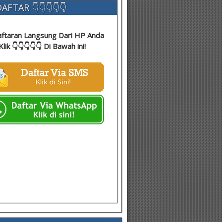
AFTAR 👇👇👇👇👇
ftaran Langsung Dari HP Anda
Klik 👇👇👇👇👇 Di Bawah ini!