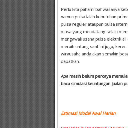
Perlu kita pahami bahwasanya keb
namun pulsa ialah kebutuhan prim
pulsa reguler ataupun pulsa intern
masa yang mendatang selalu membu
mengawali usaha pulsa elektrik all
meraih untung saat ini juga, kere
wirausaha anda akan semakin besa
dapatkan.
Apa masih belum percaya memulai 
baca simulasi keuntungan jualan p
Estimasi Modal Awal Harian :
Penjualan pulsa nominal : 10.000 