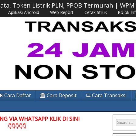
 Data, Token Listrik PLN, PPOB Termurah | WP
Aplikasi Android
Web Report
Cetak Struk
Pojok In
Cara Daftar
Cara Deposit
Cara Transaksi
G VIA WHATSAPP KLIK DI SINI
👇👇👇👇👇