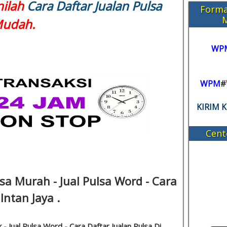
nilah
Cara Daftar Jualan Pulsa
Forma
Mudah.
WP
WPM
#
KIRIM 
Cent
sa Murah - Jual Pulsa Word - Cara
Intan Jaya .
 - Jual Pulsa Word - Cara Daftar Jualan Pulsa Di