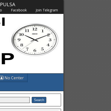
M PULSA
fo
Facebook
Join Telegram
No Center