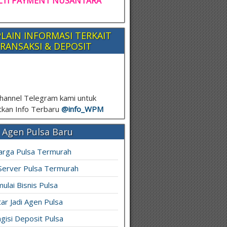
TI PAYMENT NUSANTARA
LAIN INFORMASI TERKAIT
RANSAKSI & DEPOSIT
hannel Telegram kami untuk
kan Info Terbaru
@info_
WPM
 Agen Pulsa Baru
arga Pulsa Termurah
 Server Pulsa Termurah
ulai Bisnis Pulsa
ar Jadi Agen Pulsa
gisi Deposit Pulsa