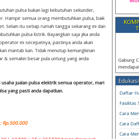
MUL
utuhan pulsa bukan lagi kebutuhan sekunder,
er. Hampir semua orang membutuhkan pulsa, baik
KOMP
et. Selain itu setiap rumah tangga sekarang ini dan
T
tuhkan pulsa listrik. Bayangkan saja jika anda
 operator ini secepatnya, pastinya anda akan
n kan mantab kan. Tidak menutup kemungkinan
r & semakin besar pula untung yang anda
Gabung C
mendapat
Edukasi
usaha jualan pulsa elektrik semua operator, mari
ulsa yang pasti anda dapatkan.
Daftar H
Fasilitas
Cara Mem
 Rp.500.000
Cara Daft
Cara Men
= 30 ( 10.500 x 35 = 367.500 harga dasar jual