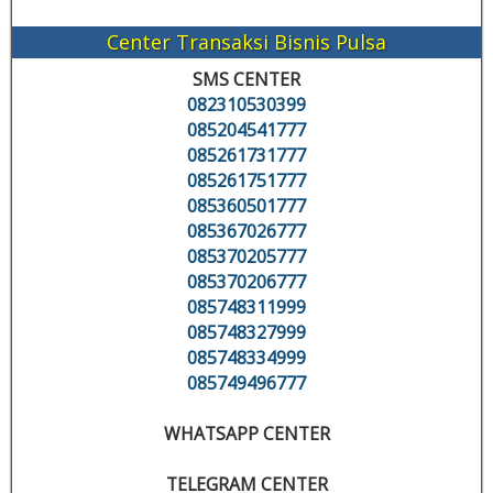
Center Transaksi Bisnis Pulsa
SMS CENTER
082310530399
085204541777
085261731777
085261751777
085360501777
085367026777
085370205777
085370206777
085748311999
085748327999
085748334999
085749496777
WHATSAPP CENTER
TELEGRAM CENTER