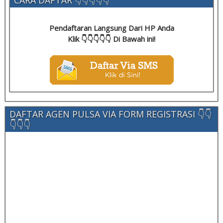
CARA DAFTAR 👇👇👇👇👇
Pendaftaran Langsung Dari HP Anda
Klik 👇👇👇👇👇 Di Bawah ini!
DAFTAR AGEN PULSA VIA FORM REGISTRASI 👇👇
👇👇👇