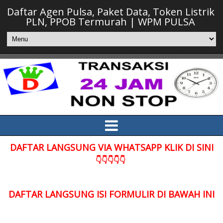
Daftar Agen Pulsa, Paket Data, Token Listrik
PLN, PPOB Termurah | WPM PULSA
DAFTAR LANGSUNG VIA WHATSAPP KLIK DI SINI
👇👇👇👇👇
DAFTAR LANGSUNG ISI FORMULIR DI BAWAH INI