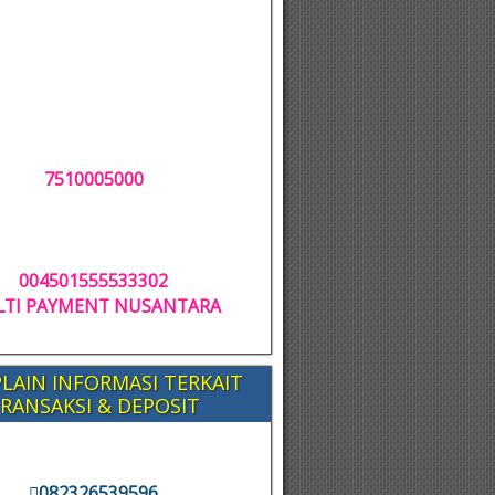
7510005000
004501555533302
TI PAYMENT NUSANTARA
LAIN INFORMASI TERKAIT
RANSAKSI & DEPOSIT
082326539596