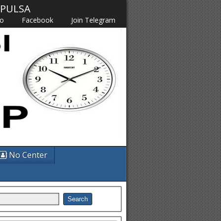
M PULSA
fo
Facebook
Join Telegram
No Center