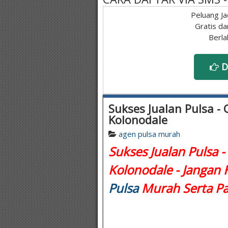
Peluang Ja
Gratis da
Berla
D
Sukses Jualan Pulsa - 
Kolonodale
agen pulsa murah
Sukses Jualan Pulsa -
Kolonodale - Jangan 
Pulsa
Murah Serta Pa