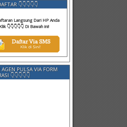
AFTAR 👇👇👇👇👇
ftaran Langsung Dari HP Anda
Klik 👇👇👇👇👇 Di Bawah ini!
 AGEN PULSA VIA FORM
SI 👇👇👇👇👇