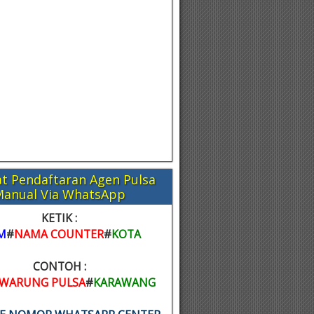
t Pendaftaran Agen Pulsa
Manual Via WhatsApp
KETIK :
M
#
NAMA COUNTER
#
KOTA
CONTOH :
WARUNG PULSA
#
KARAWANG