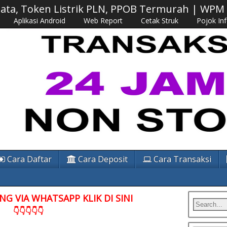
 Data, Token Listrik PLN, PPOB Termurah | WP
Aplikasi Android
Web Report
Cetak Struk
Pojok In
Cara Daftar
Cara Deposit
Cara Transaksi
G VIA WHATSAPP KLIK DI SINI
👇👇👇👇👇