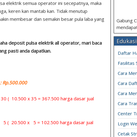
ulsa elektrik semua operator ini secepatnya, maka
juga, keren kan mantab kan. Tidak menutup
makin membesar dan semakin besar pula laba yang
Gabung C
mendapat
Edukasi
ha deposit pulsa elektrik all operator, mari baca
yang pasti anda dapatkan.
Daftar H
Fasilitas
Cara Mem
 Rp.500.000
Cara Daft
Cara Men
= 30 ( 10.500 x 35 = 367.500 harga dasar jual
Cara Tran
Center T
= 5 ( 20.500 x 5 = 102.500 harga dasar jual
Login We
Cetak St