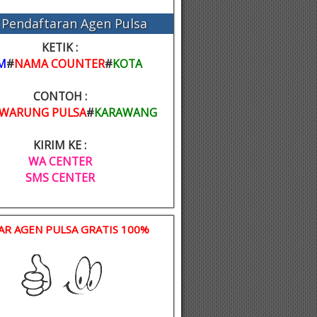
Pendaftaran Agen Pulsa
KETIK :
M
#
NAMA COUNTER
#
KOTA
CONTOH :
WARUNG PULSA
#
KARAWANG
KIRIM KE :
WA CENTER
SMS CENTER
AR AGEN PULSA GRATIS 100%