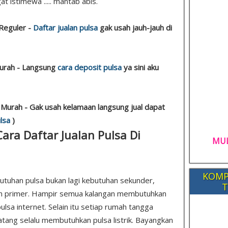
at istimewa ..... mantab abis.
Reguler -
Daftar jualan pulsa
gak usah jauh-jauh di
Murah - Langsung
cara deposit pulsa
ya sini aku
 Murah - Gak usah kelamaan langsung jual dapat
lsa
)
Cara Daftar Jualan Pulsa Di
MUL
KOMP
utuhan pulsa bukan lagi kebutuhan sekunder,
T
n primer. Hampir semua kalangan membutuhkan
ulsa internet. Selain itu setiap rumah tangga
tang selalu membutuhkan pulsa listrik. Bayangkan