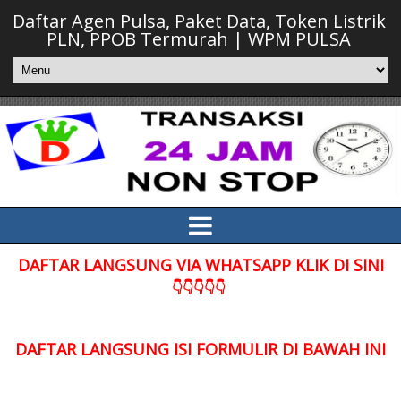
Daftar Agen Pulsa, Paket Data, Token Listrik
PLN, PPOB Termurah | WPM PULSA
DAFTAR LANGSUNG VIA WHATSAPP KLIK DI SINI
👇👇👇👇👇
DAFTAR LANGSUNG ISI FORMULIR DI BAWAH INI