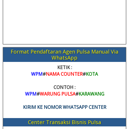
Format Pendaftaran Agen Pulsa Manual Via
WhatsApp
KETIK :
WPM
#
NAMA COUNTER
#
KOTA
CONTOH :
WPM
#
WARUNG PULSA
#
KARAWANG
KIRIM KE NOMOR WHATSAPP CENTER
Center Transaksi Bisnis Pulsa