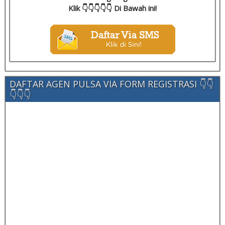
Klik 👇👇👇👇👇 Di Bawah ini!
DAFTAR AGEN PULSA VIA FORM REGISTRASI 👇👇
👇👇👇