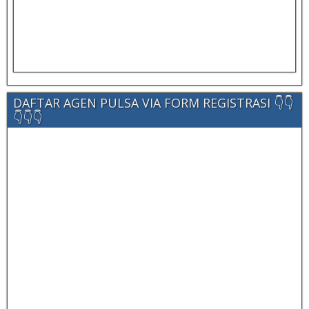
DAFTAR AGEN PULSA VIA FORM REGISTRASI 👇👇
👇👇👇