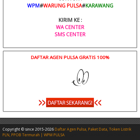
WPM
#
WARUNG PULSA
#
KARAWANG
KIRIM KE :
WA CENTER
SMS CENTER
DAFTAR AGEN PULSA GRATIS 100%
Copyright © since 2015-2026
Daftar Agen Pulsa, Paket Data, Token Listrik
PLN, PPOB Termurah | WPM PULSA
|
Agen Pulsa Murah
|
Agen Pulsa Murah