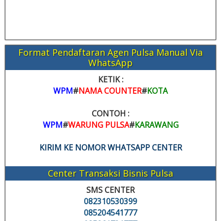
Format Pendaftaran Agen Pulsa Manual Via
WhatsApp
KETIK :
WPM
#
NAMA COUNTER
#
KOTA
CONTOH :
WPM
#
WARUNG PULSA
#
KARAWANG
KIRIM KE NOMOR WHATSAPP CENTER
Center Transaksi Bisnis Pulsa
SMS CENTER
082310530399
085204541777