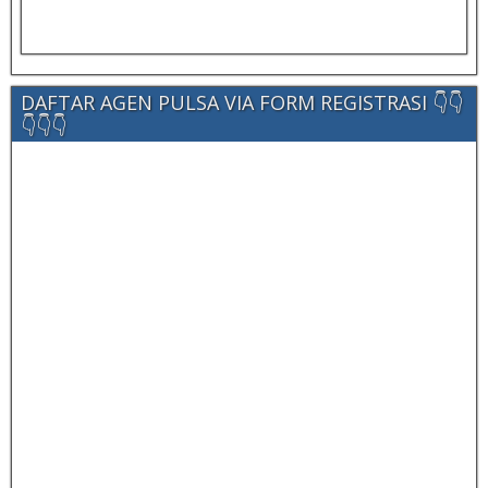
DAFTAR AGEN PULSA VIA FORM REGISTRASI 👇👇
👇👇👇