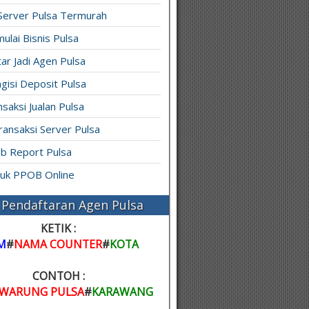
 Server Pulsa Termurah
ulai Bisnis Pulsa
ar Jadi Agen Pulsa
gisi Deposit Pulsa
saksi Jualan Pulsa
ransaksi Server Pulsa
b Report Pulsa
ruk PPOB Online
Pendaftaran Agen Pulsa
KETIK :
M
#
NAMA COUNTER
#
KOTA
CONTOH :
WARUNG PULSA
#
KARAWANG