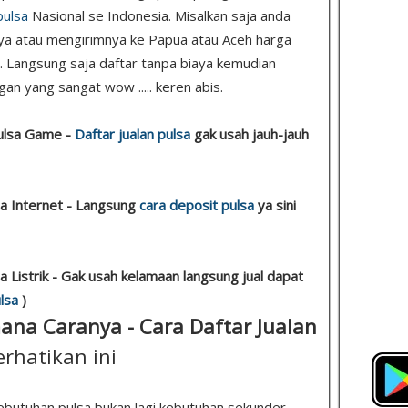
pulsa
Nasional se Indonesia. Misalkan saja anda
ya atau mengirimnya ke Papua atau Aceh harga
ih. Langsung saja daftar tanpa biaya kemudian
an yang sangat wow ..... keren abis.
Pulsa Game -
Daftar jualan pulsa
gak usah jauh-jauh
sa Internet - Langsung
cara deposit pulsa
ya sini
a Listrik - Gak usah kelamaan langsung jual dapat
lsa
)
mana Caranya - Cara Daftar Jualan
erhatikan ini
ebutuhan pulsa bukan lagi kebutuhan sekunder,