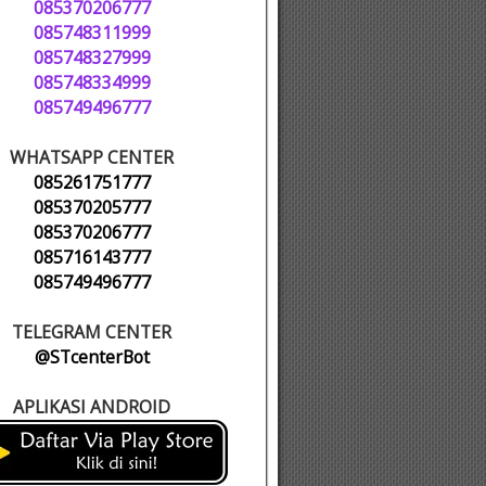
085370206777
085748311999
085748327999
085748334999
085749496777
WHATSAPP CENTER
085261751777
085370205777
085370206777
085716143777
085749496777
TELEGRAM CENTER
@STcenterBot
APLIKASI ANDROID