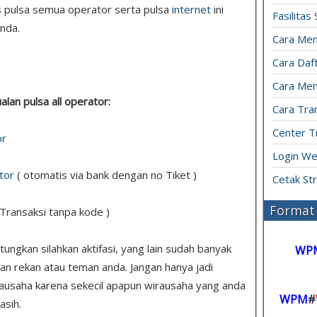
s pulsa semua operator serta pulsa
internet
ini
Fasilitas
nda.
Cara Mem
Cara Daft
Cara Men
ualan pulsa all operator:
Cara Tran
Center T
or
Login We
tor
( otomatis via bank dengan no Tiket )
Cetak St
Format 
 Transaksi tanpa kode )
ngkan silahkan aktifasi, yang lain sudah banyak
WP
uan rekan atau teman anda. Jangan hanya jadi
ausaha karena sekecil apapun wirausaha yang anda
WPM
#
asih.