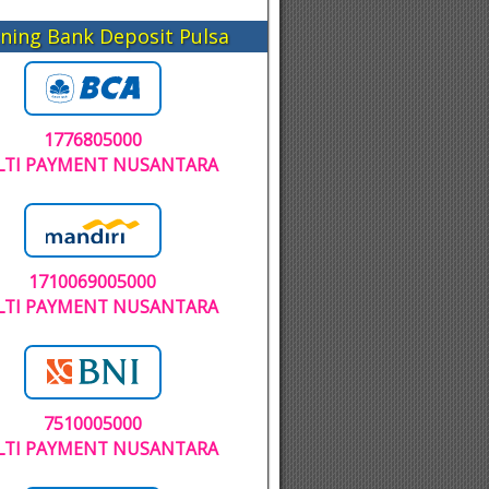
ning Bank Deposit Pulsa
1776805000
TI PAYMENT NUSANTARA
1710069005000
TI PAYMENT NUSANTARA
7510005000
TI PAYMENT NUSANTARA