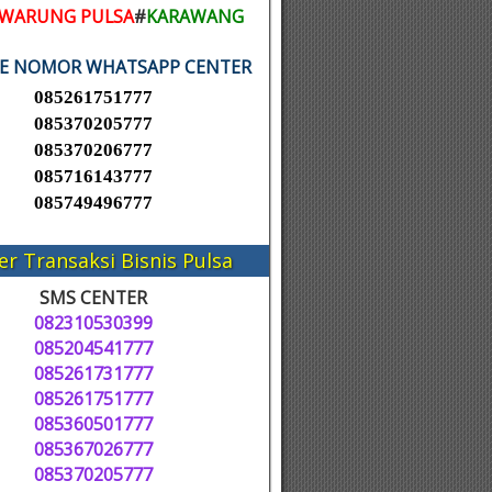
WARUNG PULSA
#
KARAWANG
KE NOMOR WHATSAPP CENTER
085261751777
085370205777
085370206777
085716143777
085749496777
er Transaksi Bisnis Pulsa
SMS CENTER
082310530399
085204541777
085261731777
085261751777
085360501777
085367026777
085370205777