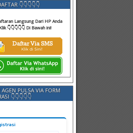
AFTAR 👇👇👇👇👇
ftaran Langsung Dari HP Anda
Klik 👇👇👇👇👇 Di Bawah ini!
 AGEN PULSA VIA FORM
SI 👇👇👇👇👇