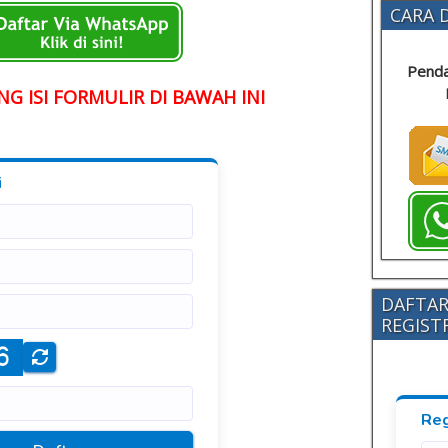
CARA D
Penda
G ISI FORMULIR DI BAWAH INI
DAFTAR
REGISTRA