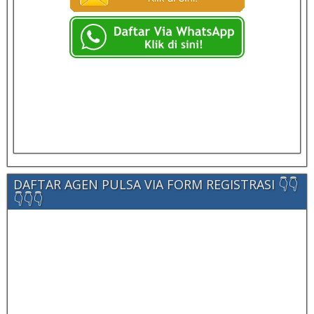
DAFTAR AGEN PULSA VIA FORM REGISTRASI 👇👇
👇👇👇