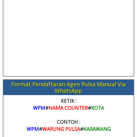
Format Pendaftaran Agen Pulsa Manual Via
WhatsApp
KETIK :
WPM
#
NAMA COUNTER
#
KOTA
CONTOH :
WPM
#
WARUNG PULSA
#
KARAWANG