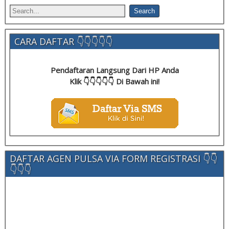
CARA DAFTAR 👇👇👇👇👇
Pendaftaran Langsung Dari HP Anda
Klik 👇👇👇👇👇 Di Bawah ini!
DAFTAR AGEN PULSA VIA FORM REGISTRASI 👇👇
👇👇👇