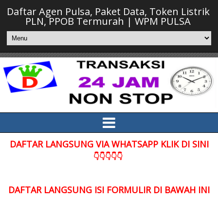
Daftar Agen Pulsa, Paket Data, Token Listrik
PLN, PPOB Termurah | WPM PULSA
DAFTAR LANGSUNG VIA WHATSAPP KLIK DI SINI
👇👇👇👇👇
DAFTAR LANGSUNG ISI FORMULIR DI BAWAH INI