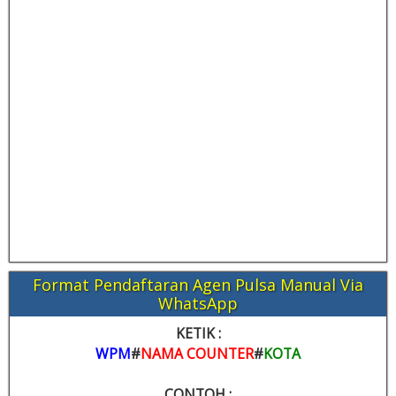
Format Pendaftaran Agen Pulsa Manual Via
WhatsApp
KETIK :
WPM
#
NAMA COUNTER
#
KOTA
CONTOH :