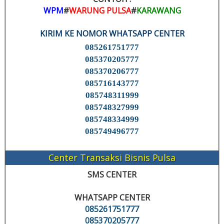
WPM
#
WARUNG PULSA
#
KARAWANG
KIRIM KE NOMOR WHATSAPP CENTER
085261751777
085370205777
085370206777
085716143777
085748311999
085748327999
085748334999
085749496777
Center Transaksi Bisnis Pulsa
SMS CENTER
WHATSAPP CENTER
085261751777
085370205777