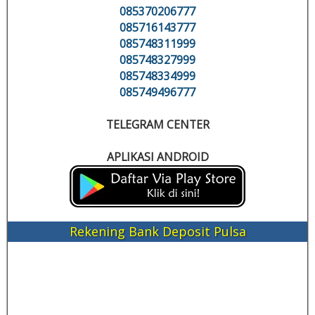
085370206777
085716143777
085748311999
085748327999
085748334999
085749496777
TELEGRAM CENTER
APLIKASI ANDROID
Rekening Bank Deposit Pulsa