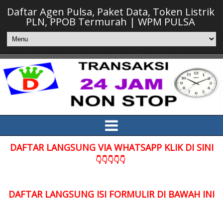
Daftar Agen Pulsa, Paket Data, Token Listrik
PLN, PPOB Termurah | WPM PULSA
DAFTAR LANGSUNG VIA WHATSAPP KLIK DI SINI
👇👇👇👇👇
DAFTAR LANGSUNG ISI FORMULIR DI BAWAH INI