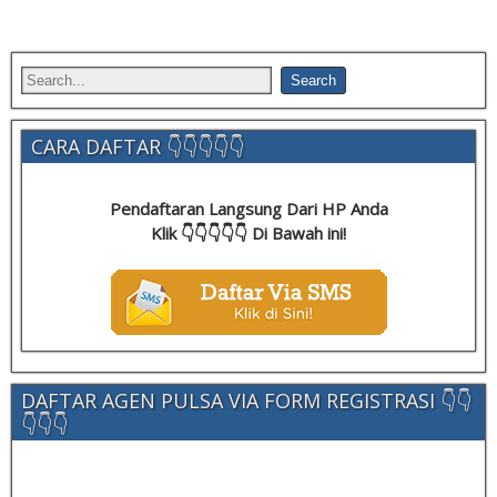
CARA DAFTAR 👇👇👇👇👇
Pendaftaran Langsung Dari HP Anda
Klik 👇👇👇👇👇 Di Bawah ini!
DAFTAR AGEN PULSA VIA FORM REGISTRASI 👇👇
👇👇👇