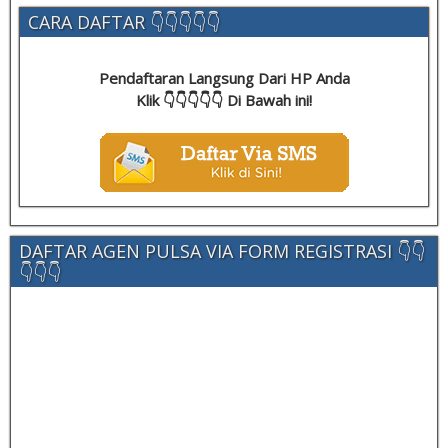
CARA DAFTAR 👇👇👇👇👇
Pendaftaran Langsung Dari HP Anda
Klik 👇👇👇👇👇 Di Bawah ini!
DAFTAR AGEN PULSA VIA FORM REGISTRASI 👇👇
👇👇👇