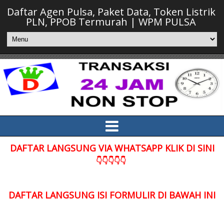
Daftar Agen Pulsa, Paket Data, Token Listrik
PLN, PPOB Termurah | WPM PULSA
DAFTAR LANGSUNG VIA WHATSAPP KLIK DI SINI
👇👇👇👇👇
DAFTAR LANGSUNG ISI FORMULIR DI BAWAH INI