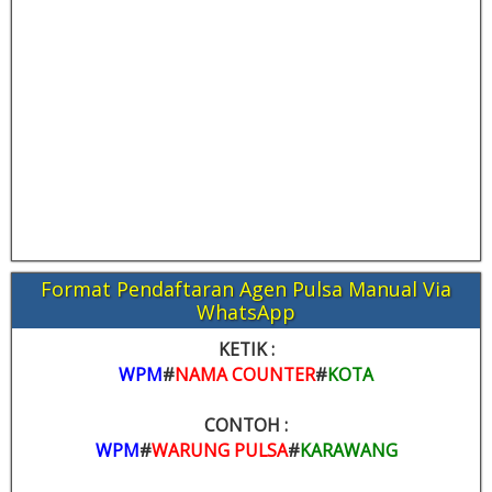
Format Pendaftaran Agen Pulsa Manual Via
WhatsApp
KETIK :
WPM
#
NAMA COUNTER
#
KOTA
CONTOH :
WPM
#
WARUNG PULSA
#
KARAWANG