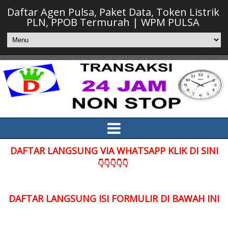
Daftar Agen Pulsa, Paket Data, Token Listrik
PLN, PPOB Termurah | WPM PULSA
DAFTAR LANGSUNG VIA WHATSAPP KLIK DI SINI
👇👇👇👇👇
DAFTAR LANGSUNG ISI FORMULIR DI BAWAH INI