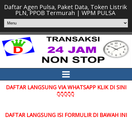
Daftar Agen Pulsa, Paket Data, Token Listrik
PLN, PPOB Termurah | WPM PULSA
DAFTAR LANGSUNG VIA WHATSAPP KLIK DI SINI
👇👇👇👇👇
DAFTAR LANGSUNG ISI FORMULIR DI BAWAH INI