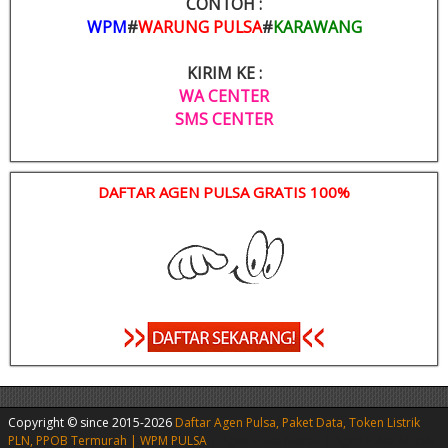
CONTOH :
WPM
#
WARUNG PULSA
#
KARAWANG
KIRIM KE :
WA CENTER
SMS CENTER
DAFTAR AGEN PULSA GRATIS 100%
Copyright © since 2015-2026
Daftar Agen Pulsa, Paket Data, Token Listrik
PLN, PPOB Termurah | WPM PULSA
|
Agen Pulsa Murah
|
Agen Pulsa Murah