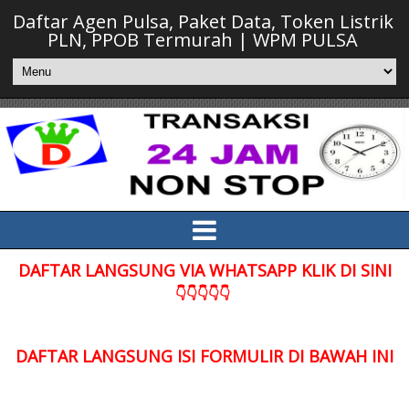
Daftar Agen Pulsa, Paket Data, Token Listrik
PLN, PPOB Termurah | WPM PULSA
DAFTAR LANGSUNG VIA WHATSAPP KLIK DI SINI
👇👇👇👇👇
DAFTAR LANGSUNG ISI FORMULIR DI BAWAH INI