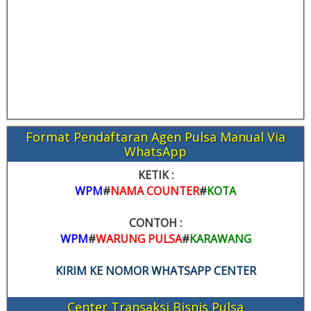
Format Pendaftaran Agen Pulsa Manual Via
WhatsApp
KETIK :
WPM
#
NAMA COUNTER
#
KOTA
CONTOH :
WPM
#
WARUNG PULSA
#
KARAWANG
KIRIM KE NOMOR WHATSAPP CENTER
Center Transaksi Bisnis Pulsa