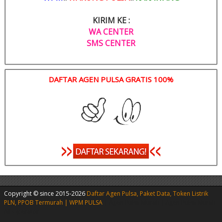
KIRIM KE :
WA CENTER
SMS CENTER
DAFTAR AGEN PULSA GRATIS 100%
Copyright © since 2015-2026
Daftar Agen Pulsa, Paket Data, Token Listrik
PLN, PPOB Termurah | WPM PULSA
|
Agen Pulsa Murah
|
Agen Pulsa Murah
All Operator