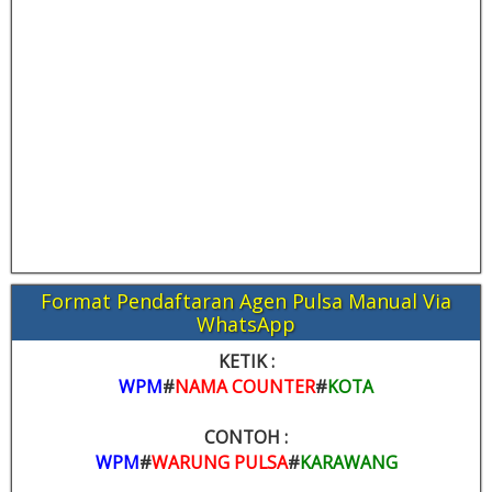
Format Pendaftaran Agen Pulsa Manual Via
WhatsApp
KETIK :
WPM
#
NAMA COUNTER
#
KOTA
CONTOH :
WPM
#
WARUNG PULSA
#
KARAWANG