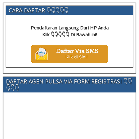
CARA DAFTAR 👇👇👇👇👇
Pendaftaran Langsung Dari HP Anda
Klik 👇👇👇👇👇 Di Bawah ini!
DAFTAR AGEN PULSA VIA FORM REGISTRASI 👇👇
👇👇👇