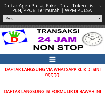
Daftar Agen Pulsa, Paket Data, Token Listrik
PLN, PPOB Termurah | WPM PULSA
DAFTAR LANGSUNG VIA WHATSAPP KLIK DI SINI
👇👇👇👇👇
DAFTAR LANGSUNG ISI FORMULIR DI BAWAH INI