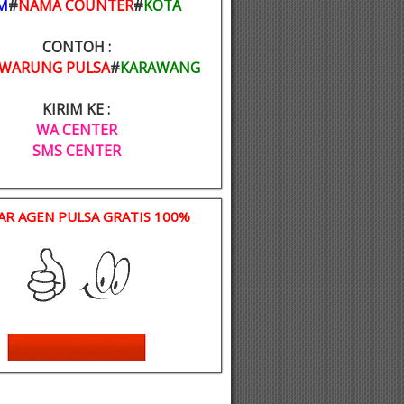
M
#
NAMA COUNTER
#
KOTA
CONTOH :
WARUNG PULSA
#
KARAWANG
KIRIM KE :
WA CENTER
SMS CENTER
AR AGEN PULSA GRATIS 100%