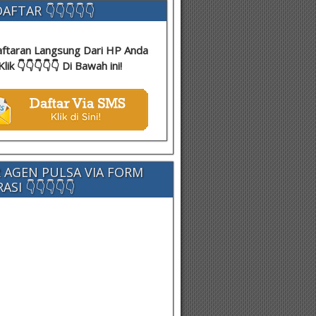
AFTAR 👇👇👇👇👇
ftaran Langsung Dari HP Anda
Klik 👇👇👇👇👇 Di Bawah ini!
 AGEN PULSA VIA FORM
SI 👇👇👇👇👇