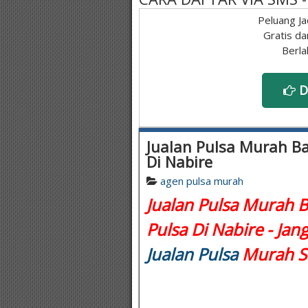
Peluang Ja
Gratis da
Berla
D
Jualan Pulsa Murah Ba
Di Nabire
agen pulsa murah
Jualan Pulsa Murah B
Pulsa Di Nabire - Jan
Jualan Pulsa
Murah Se