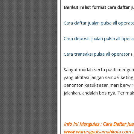
Berikut ini list format cara daftar j
Cara daftar jualan pulsa all operat
Cara deposit jualan pulsa all opera
Cara transaksi pulsa all operator
(
Sangat mudah serta pasti menguntu
yang aktifasi jangan sampai ketin
penonton kesuksesan mari berwir
jalankan, andalah bos nya. Terimak
Info Ini Mengulas
:
Cara Daftar Jua
www.warungpulsamahkota.com
a