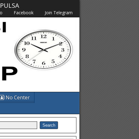
M PULSA
fo
Facebook
Join Telegram
No Center