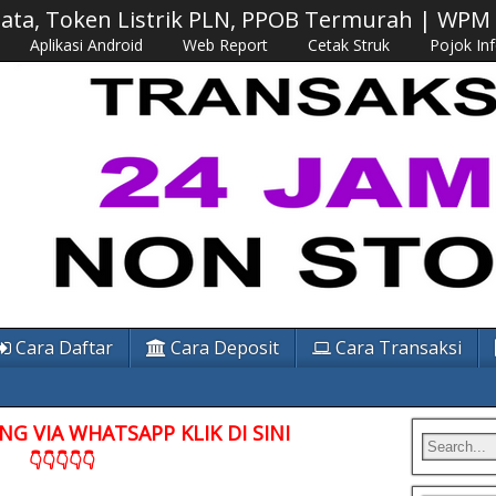
 Data, Token Listrik PLN, PPOB Termurah | WP
Aplikasi Android
Web Report
Cetak Struk
Pojok In
Cara Daftar
Cara Deposit
Cara Transaksi
G VIA WHATSAPP KLIK DI SINI
👇👇👇👇👇