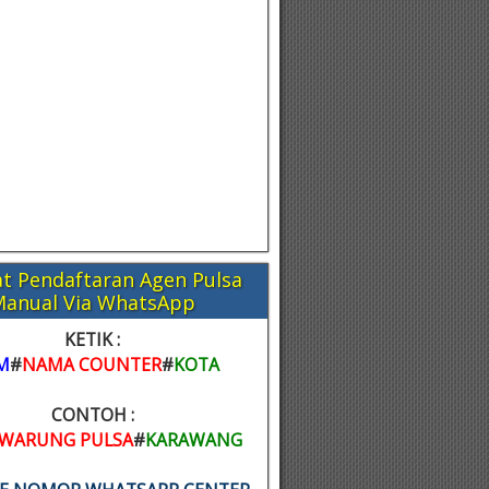
t Pendaftaran Agen Pulsa
Manual Via WhatsApp
KETIK :
M
#
NAMA COUNTER
#
KOTA
CONTOH :
WARUNG PULSA
#
KARAWANG