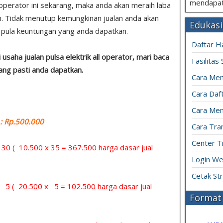
mendapat
l operator ini sekarang, maka anda akan meraih laba
an. Tidak menutup kemungkinan jualan anda akan
Edukasi
pula keuntungan yang anda dapatkan.
Daftar H
saha jualan pulsa elektrik all operator, mari baca
Fasilitas
yang pasti anda dapatkan.
Cara Mem
Cara Daft
Cara Men
 Rp.500.000
Cara Tran
Center T
= 30 ( 10.500 x 35 = 367.500 harga dasar jual
Login We
Cetak St
= 5 ( 20.500 x 5 = 102.500 harga dasar jual
Format 